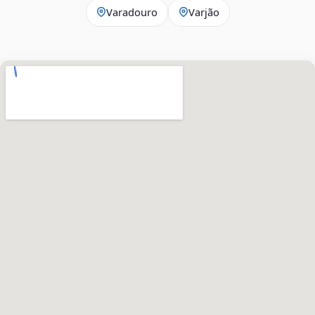
Varadouro
Varjão