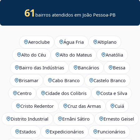
61
bairros atendidos em João Pessoa-PB
Aeroclube
Água Fria
Altiplano
Alto do Céu
Alto do Mateus
Anatólia
Bairro das Indústrias
Bancários
Bessa
Brisamar
Cabo Branco
Castelo Branco
Centro
Cidade dos Colibris
Costa e Silva
Cristo Redentor
Cruz das Armas
Cuiá
Distrito Industrial
Ernâni Sátiro
Ernesto Geisel
Estados
Expedicionários
Funcionários