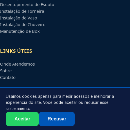
Desentupimento de Esgoto
Instalação de Torneira
Instalação de Vaso
Instalação de Chuveiro
Manutenção de Box
LINKS ÚTEIS
Onde Atendemos
Sobre
Contato
CONTATO
Usamos cookies apenas para medir acessos e melhorar a
experiência do site. Você pode aceitar ou recusar esse
rastreamento.
Atendimento em
João Pessoa
-
PB
e regiões parceiras
contato@encanadoremjoaopessoa.com.br
Aceitar
Recusar
©
2026
Encanador em
João Pessoa
-
PB
. Todos os direitos reservados.
Política de Privacidade
·
Termos de Uso
·
Sitemap