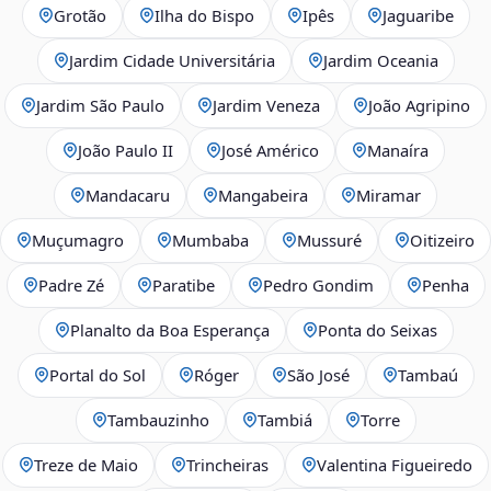
Grotão
Ilha do Bispo
Ipês
Jaguaribe
Jardim Cidade Universitária
Jardim Oceania
Jardim São Paulo
Jardim Veneza
João Agripino
João Paulo II
José Américo
Manaíra
Mandacaru
Mangabeira
Miramar
Muçumagro
Mumbaba
Mussuré
Oitizeiro
Padre Zé
Paratibe
Pedro Gondim
Penha
Planalto da Boa Esperança
Ponta do Seixas
Portal do Sol
Róger
São José
Tambaú
Tambauzinho
Tambiá
Torre
Treze de Maio
Trincheiras
Valentina Figueiredo