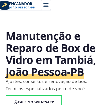
ENCANADOR
JOÃO PESSOA
-
PB
Manutenção e
Reparo de Box de
Vidro em Tambiá,
João Pessoa‑PB
Ajustes, consertos e renovação de box.
Técnicos especializados perto de você.
FALE NO WHATSAPP