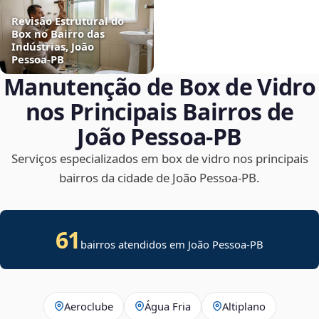
Revisão Estrutural do
Box no Bairro das
Indústrias, João
Pessoa‑PB
Manutenção de Box de Vidro
nos Principais Bairros de
João Pessoa‑PB
Serviços especializados em box de vidro nos principais
bairros da cidade de João Pessoa‑PB.
61
bairros atendidos em João Pessoa-PB
Aeroclube
Água Fria
Altiplano