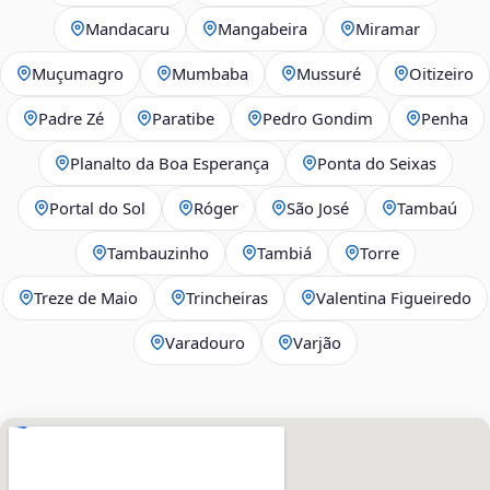
Mandacaru
Mangabeira
Miramar
Muçumagro
Mumbaba
Mussuré
Oitizeiro
Padre Zé
Paratibe
Pedro Gondim
Penha
Planalto da Boa Esperança
Ponta do Seixas
Portal do Sol
Róger
São José
Tambaú
Tambauzinho
Tambiá
Torre
Treze de Maio
Trincheiras
Valentina Figueiredo
Varadouro
Varjão