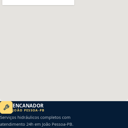
ENCANADOR
JOÃO PESSOA
-
PB
Serviços hidráulicos completos com
atendimento 24h em
João Pessoa
-
PB
.