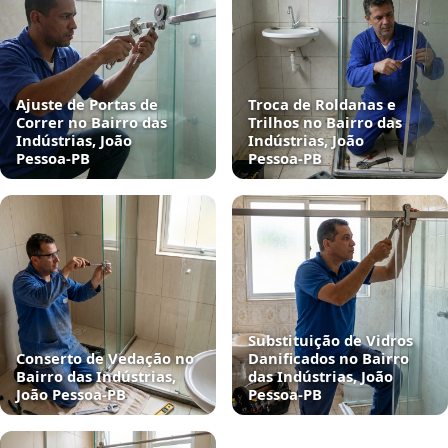
Ajuste de Portas de
Troca de Roldanas e
Correr no Bairro das
Trilhos no Bairro das
Indústrias, João
Indústrias, João
Pessoa‑PB
Pessoa‑PB
Substituição de Vidros
Conserto de Vedação no
Danificados no Bairro
Bairro das Indústrias,
das Indústrias, João
João Pessoa‑PB
Pessoa‑PB