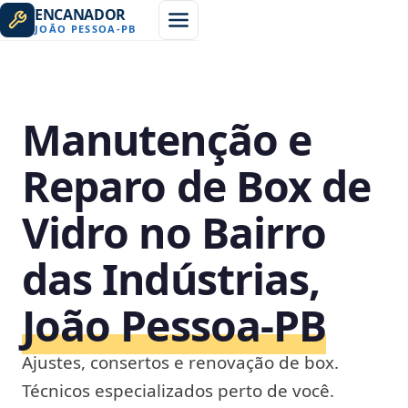
ENCANADOR
JOÃO PESSOA
-
PB
Manutenção e
Reparo de Box de
Vidro no Bairro
das Indústrias,
João Pessoa‑PB
Ajustes, consertos e renovação de box.
Técnicos especializados perto de você.