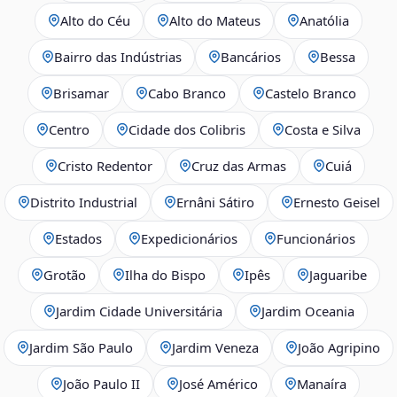
Alto do Céu
Alto do Mateus
Anatólia
Bairro das Indústrias
Bancários
Bessa
Brisamar
Cabo Branco
Castelo Branco
Centro
Cidade dos Colibris
Costa e Silva
Cristo Redentor
Cruz das Armas
Cuiá
Distrito Industrial
Ernâni Sátiro
Ernesto Geisel
Estados
Expedicionários
Funcionários
Grotão
Ilha do Bispo
Ipês
Jaguaribe
Jardim Cidade Universitária
Jardim Oceania
Jardim São Paulo
Jardim Veneza
João Agripino
João Paulo II
José Américo
Manaíra