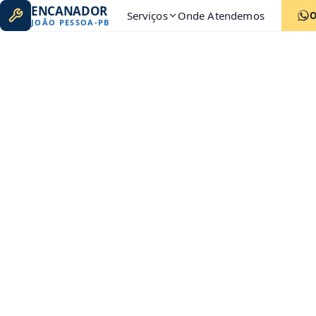
ENCANADOR
Serviços
Onde Atendemos
JOÃO PESSOA
-
PB