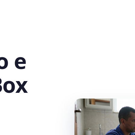
o e
Box