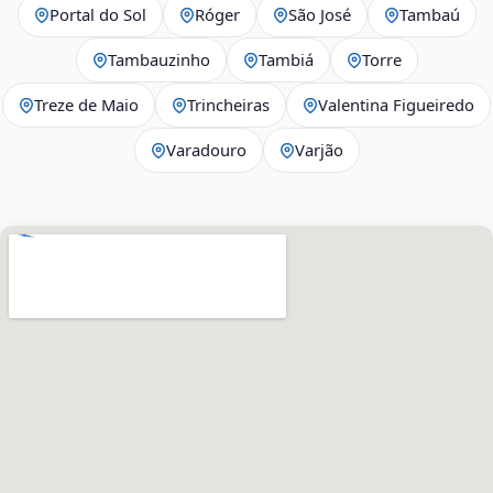
Portal do Sol
Róger
São José
Tambaú
Tambauzinho
Tambiá
Torre
Treze de Maio
Trincheiras
Valentina Figueiredo
Varadouro
Varjão