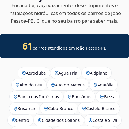
Encanador, caça vazamento, desentupimentos e
instalações hidráulicas em todos os bairros de João
Pessoa‑PB. Clique no seu bairro para saber mais.
61
bairros atendidos em João Pessoa-PB
Aeroclube
Água Fria
Altiplano
Alto do Céu
Alto do Mateus
Anatólia
Bairro das Indústrias
Bancários
Bessa
Brisamar
Cabo Branco
Castelo Branco
Centro
Cidade dos Colibris
Costa e Silva