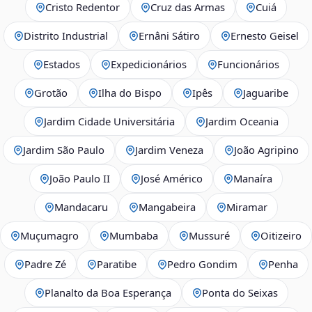
Cristo Redentor
Cruz das Armas
Cuiá
Distrito Industrial
Ernâni Sátiro
Ernesto Geisel
Estados
Expedicionários
Funcionários
Grotão
Ilha do Bispo
Ipês
Jaguaribe
Jardim Cidade Universitária
Jardim Oceania
Jardim São Paulo
Jardim Veneza
João Agripino
João Paulo II
José Américo
Manaíra
Mandacaru
Mangabeira
Miramar
Muçumagro
Mumbaba
Mussuré
Oitizeiro
Padre Zé
Paratibe
Pedro Gondim
Penha
Planalto da Boa Esperança
Ponta do Seixas