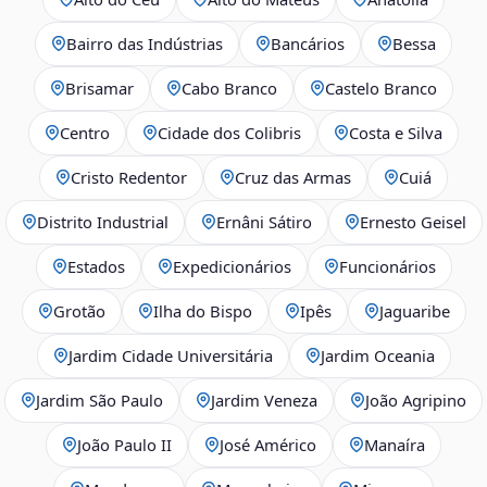
Bairro das Indústrias
Bancários
Bessa
Brisamar
Cabo Branco
Castelo Branco
Centro
Cidade dos Colibris
Costa e Silva
Cristo Redentor
Cruz das Armas
Cuiá
Distrito Industrial
Ernâni Sátiro
Ernesto Geisel
Estados
Expedicionários
Funcionários
Grotão
Ilha do Bispo
Ipês
Jaguaribe
Jardim Cidade Universitária
Jardim Oceania
Jardim São Paulo
Jardim Veneza
João Agripino
João Paulo II
José Américo
Manaíra