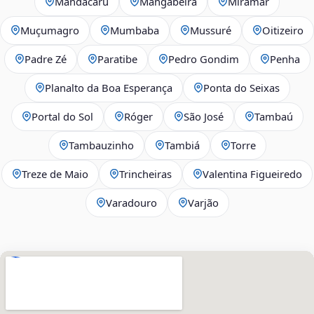
Mandacaru
Mangabeira
Miramar
Muçumagro
Mumbaba
Mussuré
Oitizeiro
Padre Zé
Paratibe
Pedro Gondim
Penha
Planalto da Boa Esperança
Ponta do Seixas
Portal do Sol
Róger
São José
Tambaú
Tambauzinho
Tambiá
Torre
Treze de Maio
Trincheiras
Valentina Figueiredo
Varadouro
Varjão