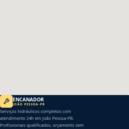
ENCANADOR
JOÃO PESSOA
-
PB
Serviços hidráulicos completos com
atendimento 24h em
João Pessoa
-
PB
.
Profissionais qualificados, orçamento sem