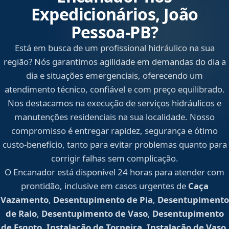
Expedicionários, João
Pessoa‑PB?
Está em busca de um profissional hidráulico na sua
região? Nós garantimos agilidade em demandas do dia a
dia e situações emergenciais, oferecendo um
atendimento técnico, confiável e com preço equilibrado.
Nos destacamos na execução de serviços hidráulicos e
manutenções residenciais na sua localidade. Nosso
compromisso é entregar rapidez, segurança e ótimo
custo-benefício, tanto para evitar problemas quanto para
corrigir falhas sem complicação.
O Encanador está disponível 24 horas para atender com
prontidão, inclusive em casos urgentes de
Caça
Vazamento
,
Desentupimento de Pia
,
Desentupimento
de Ralo
,
Desentupimento de Vaso
,
Desentupimento
de Esgoto
,
Instalação de Torneira
,
Instalação de Vaso
,