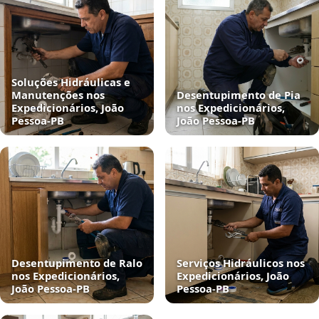
Soluções Hidráulicas e
Manutenções nos
Desentupimento de Pia
Expedicionários, João
nos Expedicionários,
Pessoa‑PB
João Pessoa‑PB
Desentupimento de Ralo
Serviços Hidráulicos nos
nos Expedicionários,
Expedicionários, João
João Pessoa‑PB
Pessoa‑PB