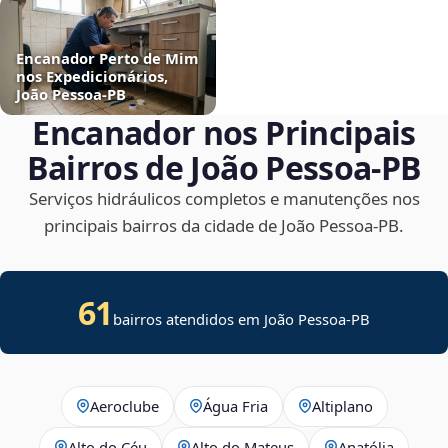
Encanador Perto de Mim
nos Expedicionários,
João Pessoa‑PB
Encanador nos Principais
Bairros de João Pessoa‑PB
Serviços hidráulicos completos e manutenções nos
principais bairros da cidade de João Pessoa‑PB.
61
bairros atendidos em João Pessoa-PB
Aeroclube
Água Fria
Altiplano
Alto do Céu
Alto do Mateus
Anatólia