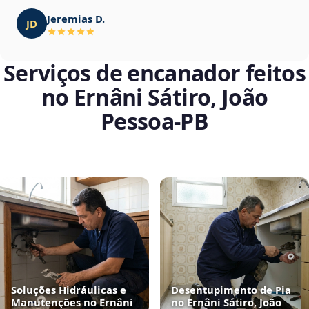
Jeremias D.
JD
Serviços de encanador feitos
no Ernâni Sátiro, João
Pessoa‑PB
Soluções Hidráulicas e
Desentupimento de Pia
Manutenções no Ernâni
no Ernâni Sátiro, João