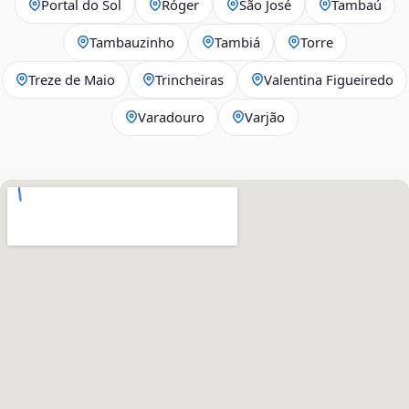
Portal do Sol
Róger
São José
Tambaú
Tambauzinho
Tambiá
Torre
Treze de Maio
Trincheiras
Valentina Figueiredo
Varadouro
Varjão