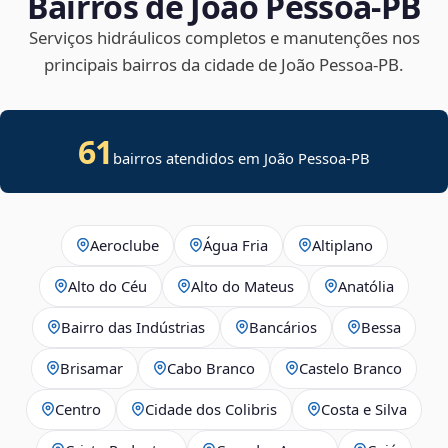
Bairros de João Pessoa‑PB
Serviços hidráulicos completos e manutenções nos
principais bairros da cidade de João Pessoa‑PB.
61
bairros atendidos em João Pessoa-PB
Aeroclube
Água Fria
Altiplano
Alto do Céu
Alto do Mateus
Anatólia
Bairro das Indústrias
Bancários
Bessa
Brisamar
Cabo Branco
Castelo Branco
Centro
Cidade dos Colibris
Costa e Silva