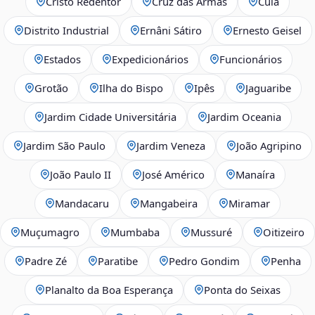
Cristo Redentor
Cruz das Armas
Cuiá
Distrito Industrial
Ernâni Sátiro
Ernesto Geisel
Estados
Expedicionários
Funcionários
Grotão
Ilha do Bispo
Ipês
Jaguaribe
Jardim Cidade Universitária
Jardim Oceania
Jardim São Paulo
Jardim Veneza
João Agripino
João Paulo II
José Américo
Manaíra
Mandacaru
Mangabeira
Miramar
Muçumagro
Mumbaba
Mussuré
Oitizeiro
Padre Zé
Paratibe
Pedro Gondim
Penha
Planalto da Boa Esperança
Ponta do Seixas