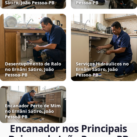
Sátiro, João Pessoa‑PB
Pessoa‑PB
Desentupimento de Ralo
Serviços Hidráulicos no
no Ernâni Sátiro, João
Ernâni Sátiro, João
Pessoa‑PB
Pessoa‑PB
Encanador Perto de Mim
no Ernâni Sátiro, João
Pessoa‑PB
Encanador nos Principais