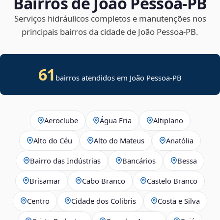
Bairros de João Pessoa‑PB
Serviços hidráulicos completos e manutenções nos
principais bairros da cidade de João Pessoa‑PB.
61
bairros atendidos em João Pessoa-PB
Aeroclube
Água Fria
Altiplano
Alto do Céu
Alto do Mateus
Anatólia
Bairro das Indústrias
Bancários
Bessa
Brisamar
Cabo Branco
Castelo Branco
Centro
Cidade dos Colibris
Costa e Silva