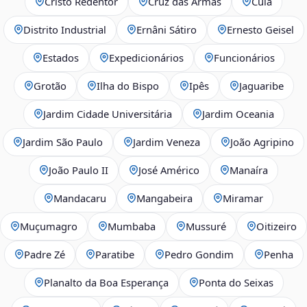
Cristo Redentor
Cruz das Armas
Cuiá
Distrito Industrial
Ernâni Sátiro
Ernesto Geisel
Estados
Expedicionários
Funcionários
Grotão
Ilha do Bispo
Ipês
Jaguaribe
Jardim Cidade Universitária
Jardim Oceania
Jardim São Paulo
Jardim Veneza
João Agripino
João Paulo II
José Américo
Manaíra
Mandacaru
Mangabeira
Miramar
Muçumagro
Mumbaba
Mussuré
Oitizeiro
Padre Zé
Paratibe
Pedro Gondim
Penha
Planalto da Boa Esperança
Ponta do Seixas