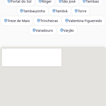
Portal do Sol
Róger
São José
Tambaú
Tambauzinho
Tambiá
Torre
Treze de Maio
Trincheiras
Valentina Figueiredo
Varadouro
Varjão