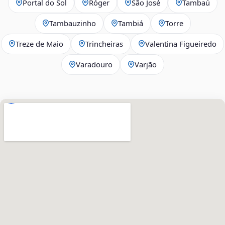
Portal do Sol
Róger
São José
Tambaú
Tambauzinho
Tambiá
Torre
Treze de Maio
Trincheiras
Valentina Figueiredo
Varadouro
Varjão