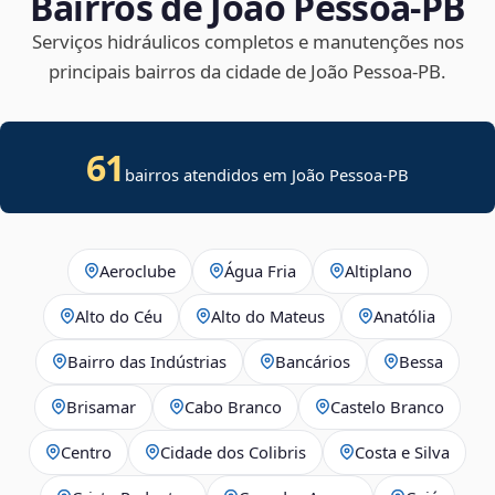
Bairros de João Pessoa‑PB
Serviços hidráulicos completos e manutenções nos
principais bairros da cidade de João Pessoa‑PB.
61
bairros atendidos em João Pessoa-PB
Aeroclube
Água Fria
Altiplano
Alto do Céu
Alto do Mateus
Anatólia
Bairro das Indústrias
Bancários
Bessa
Brisamar
Cabo Branco
Castelo Branco
Centro
Cidade dos Colibris
Costa e Silva