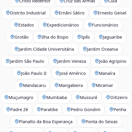
Cristo Redentor
Cruz das Armas
Cuiá
Distrito Industrial
Ernâni Sátiro
Ernesto Geisel
Estados
Expedicionários
Funcionários
Grotão
Ilha do Bispo
Ipês
Jaguaribe
Jardim Cidade Universitária
Jardim Oceania
Jardim São Paulo
Jardim Veneza
João Agripino
João Paulo II
José Américo
Manaíra
Mandacaru
Mangabeira
Miramar
Muçumagro
Mumbaba
Mussuré
Oitizeiro
Padre Zé
Paratibe
Pedro Gondim
Penha
Planalto da Boa Esperança
Ponta do Seixas