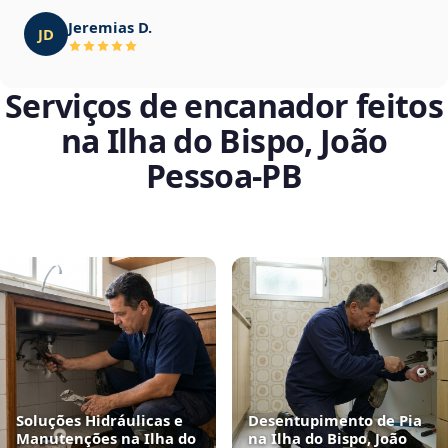
Jeremias D.
JD
Serviços de encanador feitos
na Ilha do Bispo, João
Pessoa‑PB
Soluções Hidráulicas e
Desentupimento de Pia
Manutenções na Ilha do
na Ilha do Bispo, João