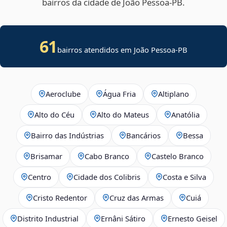
bairros da cidade de João Pessoa‑PB.
61
bairros atendidos em João Pessoa-PB
Aeroclube
Água Fria
Altiplano
Alto do Céu
Alto do Mateus
Anatólia
Bairro das Indústrias
Bancários
Bessa
Brisamar
Cabo Branco
Castelo Branco
Centro
Cidade dos Colibris
Costa e Silva
Cristo Redentor
Cruz das Armas
Cuiá
Distrito Industrial
Ernâni Sátiro
Ernesto Geisel