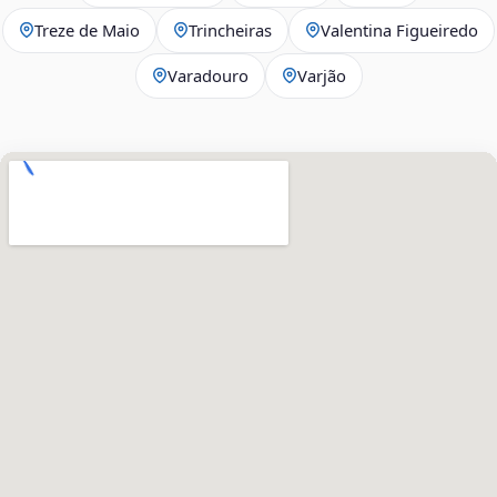
Treze de Maio
Trincheiras
Valentina Figueiredo
Varadouro
Varjão