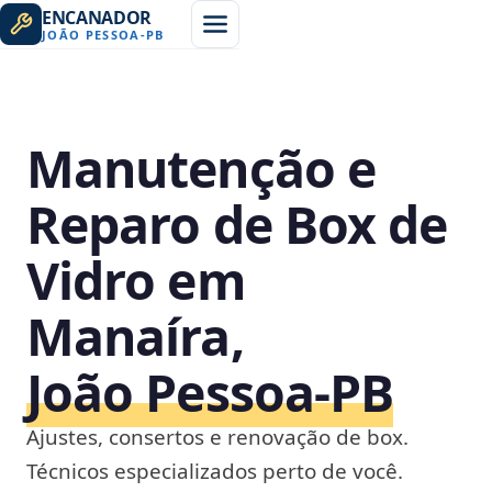
ENCANADOR
JOÃO PESSOA
-
PB
Manutenção e
Reparo de Box de
Vidro em
Manaíra,
João Pessoa‑PB
Ajustes, consertos e renovação de box.
Técnicos especializados perto de você.