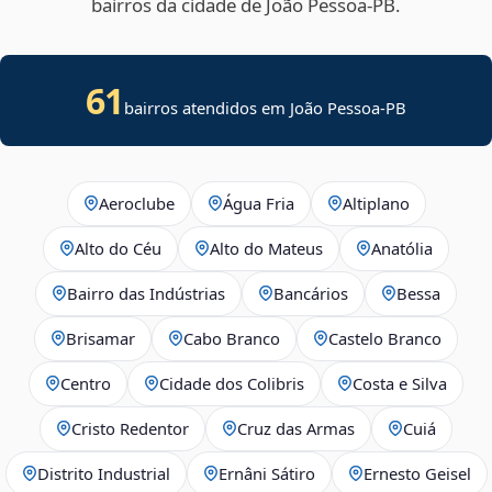
bairros da cidade de João Pessoa‑PB.
61
bairros atendidos em João Pessoa-PB
Aeroclube
Água Fria
Altiplano
Alto do Céu
Alto do Mateus
Anatólia
Bairro das Indústrias
Bancários
Bessa
Brisamar
Cabo Branco
Castelo Branco
Centro
Cidade dos Colibris
Costa e Silva
Cristo Redentor
Cruz das Armas
Cuiá
Distrito Industrial
Ernâni Sátiro
Ernesto Geisel