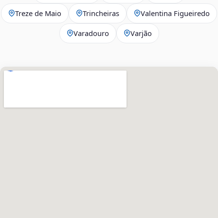
Treze de Maio
Trincheiras
Valentina Figueiredo
Varadouro
Varjão