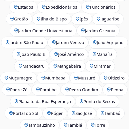
Estados
Expedicionários
Funcionários
Grotão
Ilha do Bispo
Ipês
Jaguaribe
Jardim Cidade Universitária
Jardim Oceania
Jardim São Paulo
Jardim Veneza
João Agripino
João Paulo II
José Américo
Manaíra
Mandacaru
Mangabeira
Miramar
Muçumagro
Mumbaba
Mussuré
Oitizeiro
Padre Zé
Paratibe
Pedro Gondim
Penha
Planalto da Boa Esperança
Ponta do Seixas
Portal do Sol
Róger
São José
Tambaú
Tambauzinho
Tambiá
Torre