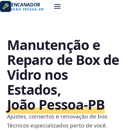
ENCANADOR
JOÃO PESSOA
-
PB
Manutenção e
Reparo de Box de
Vidro nos
Estados,
João Pessoa‑PB
Ajustes, consertos e renovação de box.
Técnicos especializados perto de você.