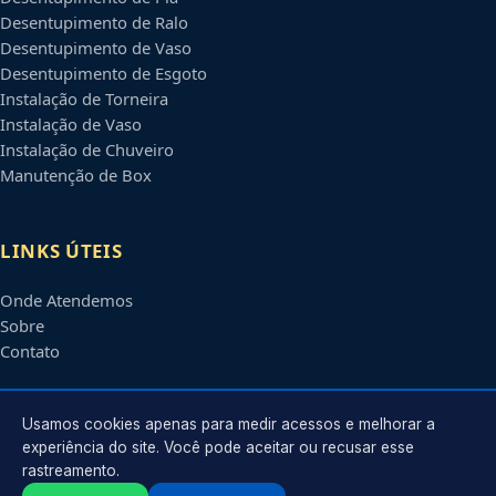
Desentupimento de Ralo
Desentupimento de Vaso
Desentupimento de Esgoto
Instalação de Torneira
Instalação de Vaso
Instalação de Chuveiro
Manutenção de Box
LINKS ÚTEIS
Onde Atendemos
Sobre
Contato
CONTATO
Usamos cookies apenas para medir acessos e melhorar a
experiência do site. Você pode aceitar ou recusar esse
rastreamento.
Atendimento em
João Pessoa
-
PB
e regiões parceiras