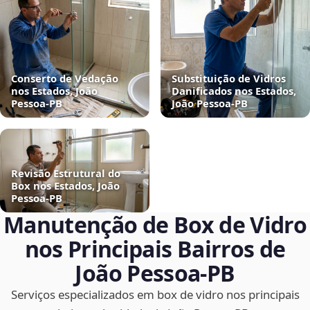
Conserto de Vedação
Substituição de Vidros
nos Estados, João
Danificados nos Estados,
Pessoa‑PB
João Pessoa‑PB
Revisão Estrutural do
Box nos Estados, João
Pessoa‑PB
Manutenção de Box de Vidro
nos Principais Bairros de
João Pessoa‑PB
Serviços especializados em box de vidro nos principais