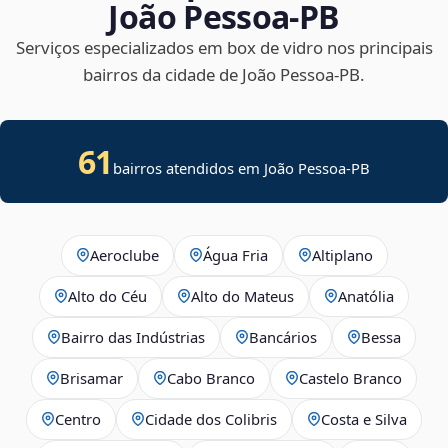
João Pessoa‑PB
Serviços especializados em box de vidro nos principais
bairros da cidade de João Pessoa‑PB.
61
bairros atendidos em João Pessoa-PB
Aeroclube
Água Fria
Altiplano
Alto do Céu
Alto do Mateus
Anatólia
Bairro das Indústrias
Bancários
Bessa
Brisamar
Cabo Branco
Castelo Branco
Centro
Cidade dos Colibris
Costa e Silva