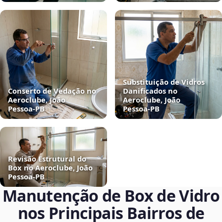
Substituição de Vidros
Conserto de Vedação no
Danificados no
Aeroclube, João
Aeroclube, João
Pessoa‑PB
Pessoa‑PB
Revisão Estrutural do
Box no Aeroclube, João
Pessoa‑PB
Manutenção de Box de Vidro
nos Principais Bairros de