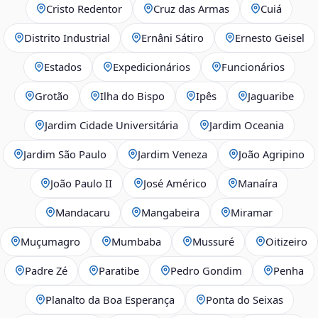
Cristo Redentor
Cruz das Armas
Cuiá
Distrito Industrial
Ernâni Sátiro
Ernesto Geisel
Estados
Expedicionários
Funcionários
Grotão
Ilha do Bispo
Ipês
Jaguaribe
Jardim Cidade Universitária
Jardim Oceania
Jardim São Paulo
Jardim Veneza
João Agripino
João Paulo II
José Américo
Manaíra
Mandacaru
Mangabeira
Miramar
Muçumagro
Mumbaba
Mussuré
Oitizeiro
Padre Zé
Paratibe
Pedro Gondim
Penha
Planalto da Boa Esperança
Ponta do Seixas