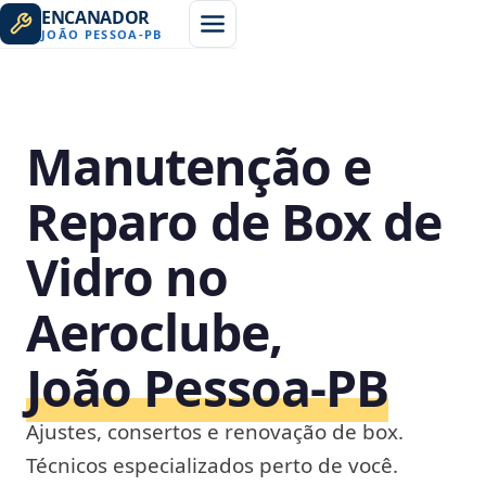
ENCANADOR
JOÃO PESSOA
-
PB
Manutenção e
Reparo de Box de
Vidro no
Aeroclube,
João Pessoa‑PB
Ajustes, consertos e renovação de box.
Técnicos especializados perto de você.