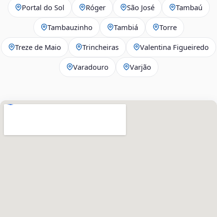
Portal do Sol
Róger
São José
Tambaú
Tambauzinho
Tambiá
Torre
Treze de Maio
Trincheiras
Valentina Figueiredo
Varadouro
Varjão