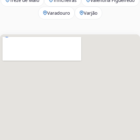
Varadouro
Varjão