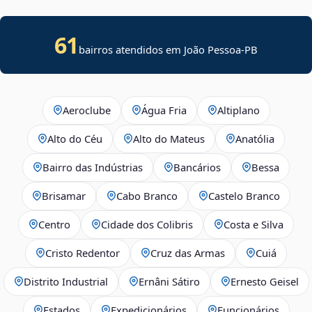
61
bairros atendidos em João Pessoa-PB
Aeroclube
Água Fria
Altiplano
Alto do Céu
Alto do Mateus
Anatólia
Bairro das Indústrias
Bancários
Bessa
Brisamar
Cabo Branco
Castelo Branco
Centro
Cidade dos Colibris
Costa e Silva
Cristo Redentor
Cruz das Armas
Cuiá
Distrito Industrial
Ernâni Sátiro
Ernesto Geisel
Estados
Expedicionários
Funcionários