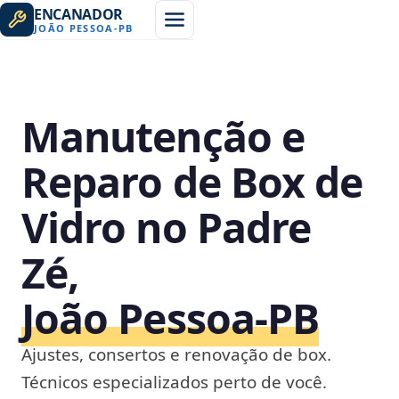
ENCANADOR
JOÃO PESSOA
-
PB
Manutenção e
Reparo de Box de
Vidro no Padre
Zé,
João Pessoa‑PB
Ajustes, consertos e renovação de box.
Técnicos especializados perto de você.