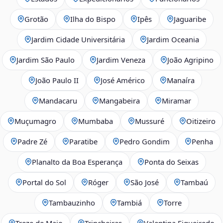
Grotão
Ilha do Bispo
Ipês
Jaguaribe
Jardim Cidade Universitária
Jardim Oceania
Jardim São Paulo
Jardim Veneza
João Agripino
João Paulo II
José Américo
Manaíra
Mandacaru
Mangabeira
Miramar
Muçumagro
Mumbaba
Mussuré
Oitizeiro
Padre Zé
Paratibe
Pedro Gondim
Penha
Planalto da Boa Esperança
Ponta do Seixas
Portal do Sol
Róger
São José
Tambaú
Tambauzinho
Tambiá
Torre
Treze de Maio
Trincheiras
Valentina Figueiredo