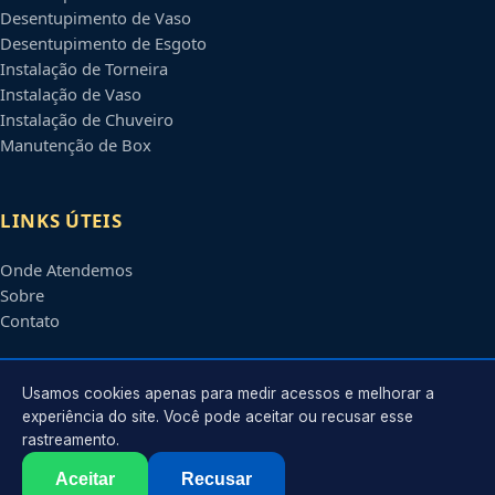
Desentupimento de Vaso
Desentupimento de Esgoto
Instalação de Torneira
Instalação de Vaso
Instalação de Chuveiro
Manutenção de Box
LINKS ÚTEIS
Onde Atendemos
Sobre
Contato
CONTATO
Usamos cookies apenas para medir acessos e melhorar a
experiência do site. Você pode aceitar ou recusar esse
rastreamento.
Atendimento em
João Pessoa
-
PB
e regiões parceiras
contato@encanadoremjoaopessoa.com.br
Aceitar
Recusar