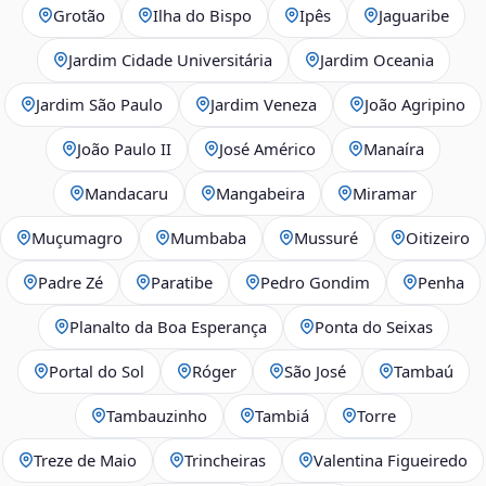
Grotão
Ilha do Bispo
Ipês
Jaguaribe
Jardim Cidade Universitária
Jardim Oceania
Jardim São Paulo
Jardim Veneza
João Agripino
João Paulo II
José Américo
Manaíra
Mandacaru
Mangabeira
Miramar
Muçumagro
Mumbaba
Mussuré
Oitizeiro
Padre Zé
Paratibe
Pedro Gondim
Penha
Planalto da Boa Esperança
Ponta do Seixas
Portal do Sol
Róger
São José
Tambaú
Tambauzinho
Tambiá
Torre
Treze de Maio
Trincheiras
Valentina Figueiredo