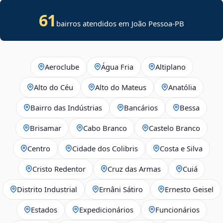
61
bairros atendidos em João Pessoa-PB
Aeroclube
Água Fria
Altiplano
Alto do Céu
Alto do Mateus
Anatólia
Bairro das Indústrias
Bancários
Bessa
Brisamar
Cabo Branco
Castelo Branco
Centro
Cidade dos Colibris
Costa e Silva
Cristo Redentor
Cruz das Armas
Cuiá
Distrito Industrial
Ernâni Sátiro
Ernesto Geisel
Estados
Expedicionários
Funcionários