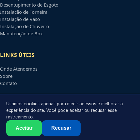
Desentupimento de Esgoto
Instalação de Torneira
Instalação de Vaso
Instalação de Chuveiro
Manutenção de Box
LINKS ÚTEIS
Onde Atendemos
Sobre
Contato
CONTATO
Usamos cookies apenas para medir acessos e melhorar a
experiência do site. Você pode aceitar ou recusar esse
rastreamento.
Atendimento em
João Pessoa
-
PB
e regiões parceiras
contato@encanadoremjoaopessoa.com.br
Aceitar
Recusar
©
2026
Encanador em
João Pessoa
-
PB
. Todos os direitos reservados.
Política de Privacidade
·
Termos de Uso
·
Sitemap