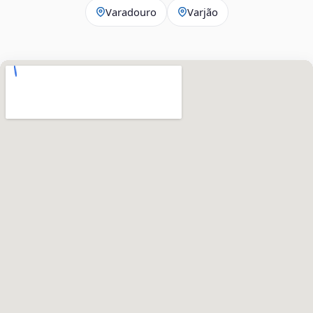
Varadouro
Varjão