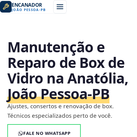
ENCANADOR
JOÃO PESSOA
-
PB
Manutenção e
Reparo de Box de
Vidro na Anatólia,
João Pessoa‑PB
Ajustes, consertos e renovação de box.
Técnicos especializados perto de você.
FALE NO WHATSAPP