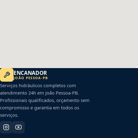
ENCANADOR
JOÃO PESSOA
-
PB
Serviços hidráulicos completos com
atendimento 24h em
João Pessoa
-
PB
.
Profissionais qualificados, orçamento sem
compromisso e garantia em todos os
serviços.