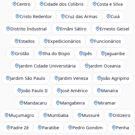
Centro
Cidade dos Colibris
Costa e Silva
Cristo Redentor
Cruz das Armas
Cuiá
Distrito Industrial
Ernâni Sátiro
Ernesto Geisel
Estados
Expedicionários
Funcionários
Grotão
Ilha do Bispo
Ipês
Jaguaribe
Jardim Cidade Universitária
Jardim Oceania
Jardim São Paulo
Jardim Veneza
João Agripino
João Paulo II
José Américo
Manaíra
Mandacaru
Mangabeira
Miramar
Muçumagro
Mumbaba
Mussuré
Oitizeiro
Padre Zé
Paratibe
Pedro Gondim
Penha