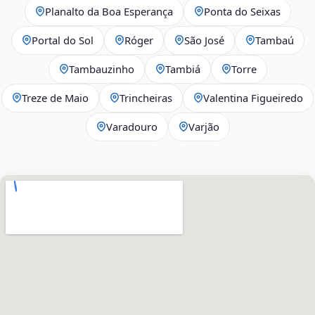
Planalto da Boa Esperança
Ponta do Seixas
Portal do Sol
Róger
São José
Tambaú
Tambauzinho
Tambiá
Torre
Treze de Maio
Trincheiras
Valentina Figueiredo
Varadouro
Varjão