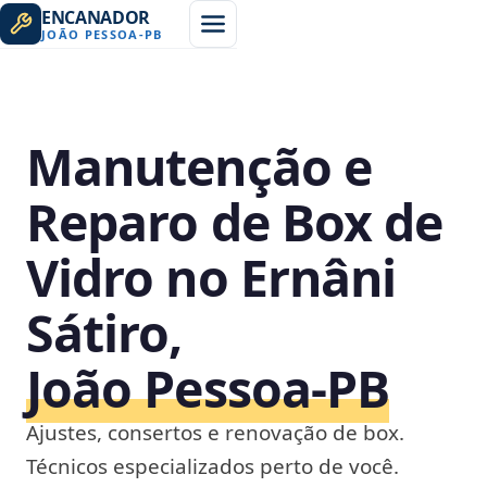
ENCANADOR
JOÃO PESSOA
-
PB
Manutenção e
Reparo de Box de
Vidro no Ernâni
Sátiro,
João Pessoa‑PB
Ajustes, consertos e renovação de box.
Técnicos especializados perto de você.