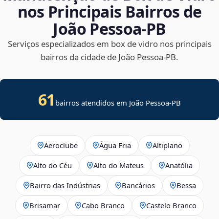
nos Principais Bairros de
João Pessoa‑PB
Serviços especializados em box de vidro nos principais
bairros da cidade de João Pessoa‑PB.
61
bairros atendidos em João Pessoa-PB
Aeroclube
Água Fria
Altiplano
Alto do Céu
Alto do Mateus
Anatólia
Bairro das Indústrias
Bancários
Bessa
Brisamar
Cabo Branco
Castelo Branco