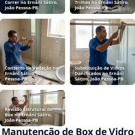
Correr no Ernâni Sátiro,
Trilhos no Ernâni Sátiro,
João Pessoa‑PB
João Pessoa‑PB
Conserto de Vedação no
Substituição de Vidros
Ernâni Sátiro, João
Danificados no Ernâni
Pessoa‑PB
Sátiro, João Pessoa‑PB
Revisão Estrutural do
Box no Ernâni Sátiro,
João Pessoa‑PB
Manutenção de Box de Vidro