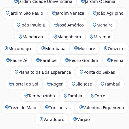
Jardim Cidade Universitária
Jardim Oceania
Jardim São Paulo
Jardim Veneza
João Agripino
João Paulo II
José Américo
Manaíra
Mandacaru
Mangabeira
Miramar
Muçumagro
Mumbaba
Mussuré
Oitizeiro
Padre Zé
Paratibe
Pedro Gondim
Penha
Planalto da Boa Esperança
Ponta do Seixas
Portal do Sol
Róger
São José
Tambaú
Tambauzinho
Tambiá
Torre
Treze de Maio
Trincheiras
Valentina Figueiredo
Varadouro
Varjão