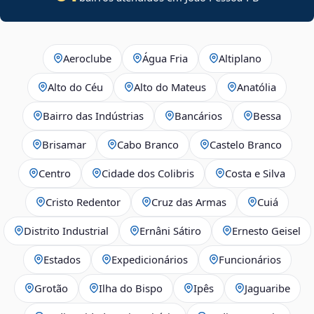
Aeroclube
Água Fria
Altiplano
Alto do Céu
Alto do Mateus
Anatólia
Bairro das Indústrias
Bancários
Bessa
Brisamar
Cabo Branco
Castelo Branco
Centro
Cidade dos Colibris
Costa e Silva
Cristo Redentor
Cruz das Armas
Cuiá
Distrito Industrial
Ernâni Sátiro
Ernesto Geisel
Estados
Expedicionários
Funcionários
Grotão
Ilha do Bispo
Ipês
Jaguaribe