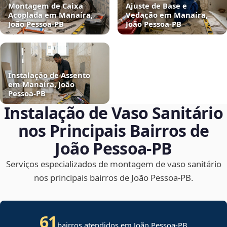
Montagem de Caixa
Ajuste de Base e
Acoplada em Manaíra,
Vedação em Manaíra,
João Pessoa‑PB
João Pessoa‑PB
Instalação de Assento
em Manaíra, João
Pessoa‑PB
Instalação de Vaso Sanitário
nos Principais Bairros de
João Pessoa‑PB
Serviços especializados de montagem de vaso sanitário
nos principais bairros de João Pessoa‑PB.
61
bairros atendidos em João Pessoa-PB