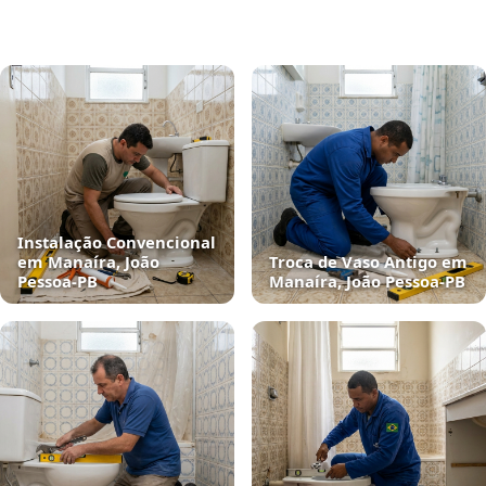
Instalação Convencional
em Manaíra, João
Troca de Vaso Antigo em
Pessoa‑PB
Manaíra, João Pessoa‑PB