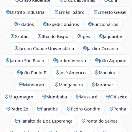
Distrito Industrial
Ernâni Sátiro
Ernesto Geisel
Estados
Expedicionários
Funcionários
Grotão
Ilha do Bispo
Ipês
Jaguaribe
Jardim Cidade Universitária
Jardim Oceania
Jardim São Paulo
Jardim Veneza
João Agripino
João Paulo II
José Américo
Manaíra
Mandacaru
Mangabeira
Miramar
Muçumagro
Mumbaba
Mussuré
Oitizeiro
Padre Zé
Paratibe
Pedro Gondim
Penha
Planalto da Boa Esperança
Ponta do Seixas