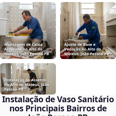
Montagem de Caixa
Ajuste de Base e
Acoplada no Alto do
Vedação no Alto do
Mateus, João Pessoa‑PB
Mateus, João Pessoa‑PB
Instalação de Assento
no Alto do Mateus, João
Pessoa‑PB
Instalação de Vaso Sanitário
nos Principais Bairros de