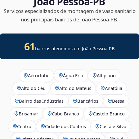
João Pessoa‑PB
Serviços especializados de montagem de vaso sanitário
nos principais bairros de João Pessoa‑PB.
61
bairros atendidos em João Pessoa-PB
Aeroclube
Água Fria
Altiplano
Alto do Céu
Alto do Mateus
Anatólia
Bairro das Indústrias
Bancários
Bessa
Brisamar
Cabo Branco
Castelo Branco
Centro
Cidade dos Colibris
Costa e Silva
Cristo Redentor
Cruz das Armas
Cuiá