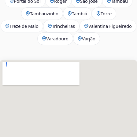
Portal do Sol
Róger
São José
Tambaú
Tambauzinho
Tambiá
Torre
Treze de Maio
Trincheiras
Valentina Figueiredo
Varadouro
Varjão