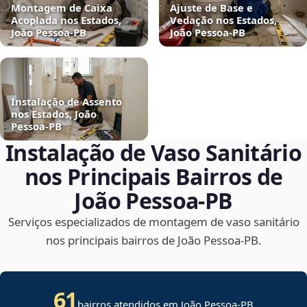
Montagem de Caixa
Ajuste de Base e
Acoplada nos Estados,
Vedação nos Estados,
João Pessoa‑PB
João Pessoa‑PB
Instalação de Assento
nos Estados, João
Pessoa‑PB
Instalação de Vaso Sanitário
nos Principais Bairros de
João Pessoa‑PB
Serviços especializados de montagem de vaso sanitário
nos principais bairros de João Pessoa‑PB.
61
bairros atendidos em João Pessoa-PB