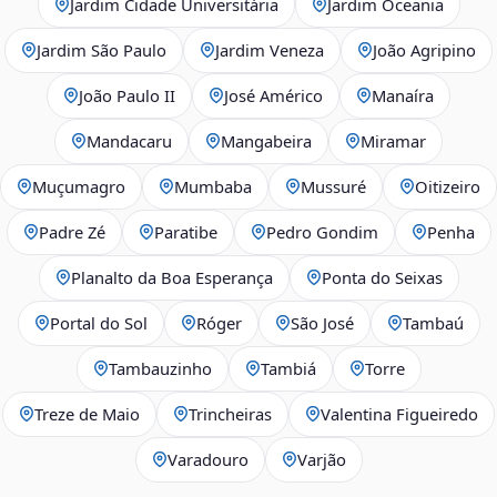
Jardim Cidade Universitária
Jardim Oceania
Jardim São Paulo
Jardim Veneza
João Agripino
João Paulo II
José Américo
Manaíra
Mandacaru
Mangabeira
Miramar
Muçumagro
Mumbaba
Mussuré
Oitizeiro
Padre Zé
Paratibe
Pedro Gondim
Penha
Planalto da Boa Esperança
Ponta do Seixas
Portal do Sol
Róger
São José
Tambaú
Tambauzinho
Tambiá
Torre
Treze de Maio
Trincheiras
Valentina Figueiredo
Varadouro
Varjão