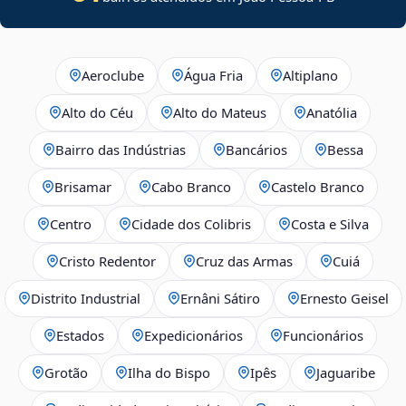
Aeroclube
Água Fria
Altiplano
Alto do Céu
Alto do Mateus
Anatólia
Bairro das Indústrias
Bancários
Bessa
Brisamar
Cabo Branco
Castelo Branco
Centro
Cidade dos Colibris
Costa e Silva
Cristo Redentor
Cruz das Armas
Cuiá
Distrito Industrial
Ernâni Sátiro
Ernesto Geisel
Estados
Expedicionários
Funcionários
Grotão
Ilha do Bispo
Ipês
Jaguaribe