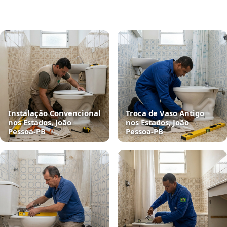
Instalação Convencional
Troca de Vaso Antigo
nos Estados, João
nos Estados, João
Pessoa‑PB
Pessoa‑PB