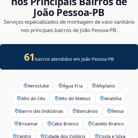
nos Principais Bairros de
João Pessoa‑PB
Serviços especializados de montagem de vaso sanitário
nos principais bairros de João Pessoa‑PB.
61
bairros atendidos em João Pessoa-PB
Aeroclube
Água Fria
Altiplano
Alto do Céu
Alto do Mateus
Anatólia
Bairro das Indústrias
Bancários
Bessa
Brisamar
Cabo Branco
Castelo Branco
Centro
Cidade dos Colibris
Costa e Silva