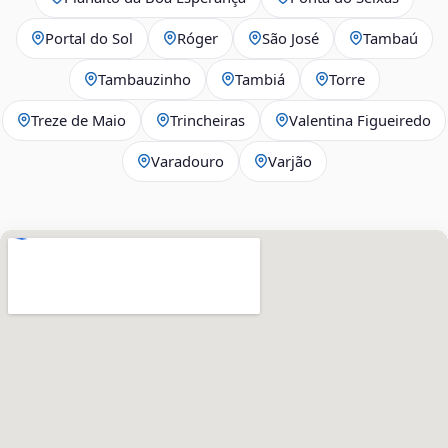
Portal do Sol
Róger
São José
Tambaú
Tambauzinho
Tambiá
Torre
Treze de Maio
Trincheiras
Valentina Figueiredo
Varadouro
Varjão