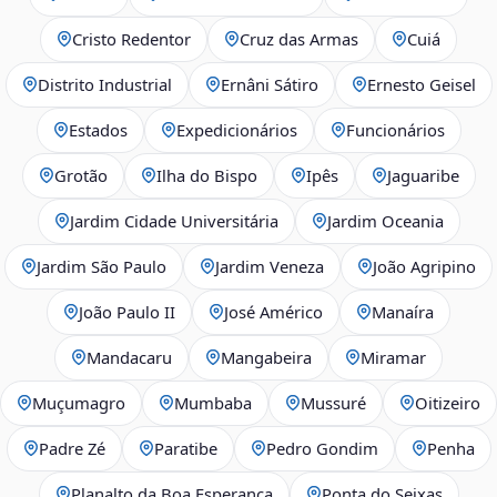
Cristo Redentor
Cruz das Armas
Cuiá
Distrito Industrial
Ernâni Sátiro
Ernesto Geisel
Estados
Expedicionários
Funcionários
Grotão
Ilha do Bispo
Ipês
Jaguaribe
Jardim Cidade Universitária
Jardim Oceania
Jardim São Paulo
Jardim Veneza
João Agripino
João Paulo II
José Américo
Manaíra
Mandacaru
Mangabeira
Miramar
Muçumagro
Mumbaba
Mussuré
Oitizeiro
Padre Zé
Paratibe
Pedro Gondim
Penha
Planalto da Boa Esperança
Ponta do Seixas