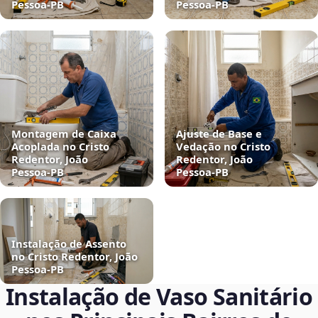
Pessoa‑PB
Pessoa‑PB
Montagem de Caixa
Ajuste de Base e
Acoplada no Cristo
Vedação no Cristo
Redentor, João
Redentor, João
Pessoa‑PB
Pessoa‑PB
Instalação de Assento
no Cristo Redentor, João
Pessoa‑PB
Instalação de Vaso Sanitário