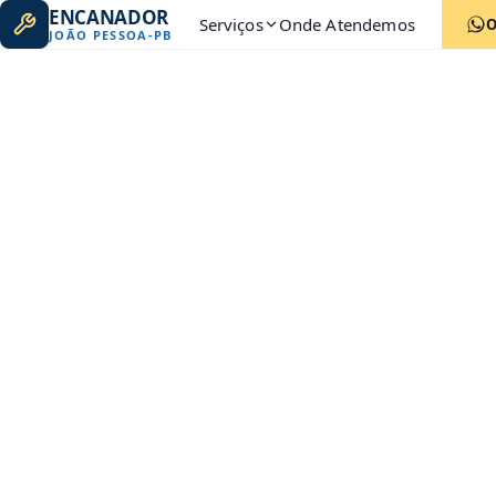
ENCANADOR
Serviços
Onde Atendemos
JOÃO PESSOA
-
PB