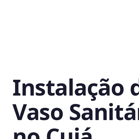
Instalação 
Vaso Sanitá
no Cuiá,