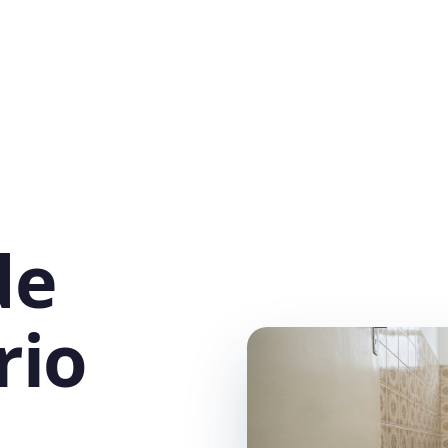
de
rio