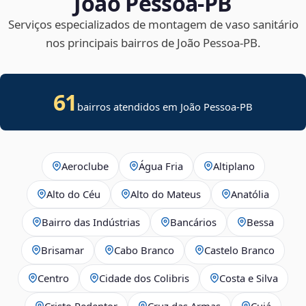
João Pessoa‑PB
Serviços especializados de montagem de vaso sanitário
nos principais bairros de João Pessoa‑PB.
61
bairros atendidos em João Pessoa-PB
Aeroclube
Água Fria
Altiplano
Alto do Céu
Alto do Mateus
Anatólia
Bairro das Indústrias
Bancários
Bessa
Brisamar
Cabo Branco
Castelo Branco
Centro
Cidade dos Colibris
Costa e Silva
Cristo Redentor
Cruz das Armas
Cuiá