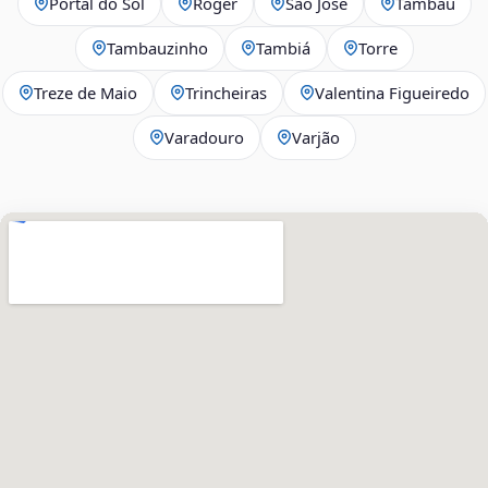
Portal do Sol
Róger
São José
Tambaú
Tambauzinho
Tambiá
Torre
Treze de Maio
Trincheiras
Valentina Figueiredo
Varadouro
Varjão