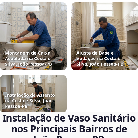
Montagem de Caixa
Ajuste de Base e
Acoplada na Costa e
Vedação na Costa e
Silva, João Pessoa‑PB
Silva, João Pessoa‑PB
Instalação de Assento
na Costa e Silva, João
Pessoa‑PB
Instalação de Vaso Sanitário
nos Principais Bairros de