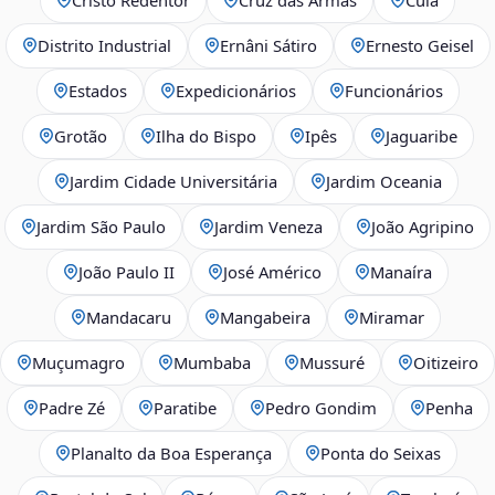
Distrito Industrial
Ernâni Sátiro
Ernesto Geisel
Estados
Expedicionários
Funcionários
Grotão
Ilha do Bispo
Ipês
Jaguaribe
Jardim Cidade Universitária
Jardim Oceania
Jardim São Paulo
Jardim Veneza
João Agripino
João Paulo II
José Américo
Manaíra
Mandacaru
Mangabeira
Miramar
Muçumagro
Mumbaba
Mussuré
Oitizeiro
Padre Zé
Paratibe
Pedro Gondim
Penha
Planalto da Boa Esperança
Ponta do Seixas