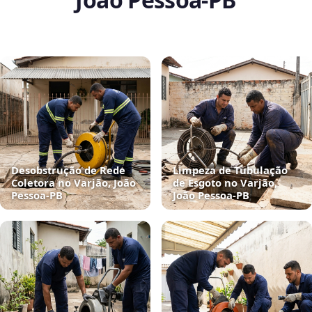
Desobstrução de Rede
Limpeza de Tubulação
Coletora no Varjão, João
de Esgoto no Varjão,
Pessoa‑PB
João Pessoa‑PB