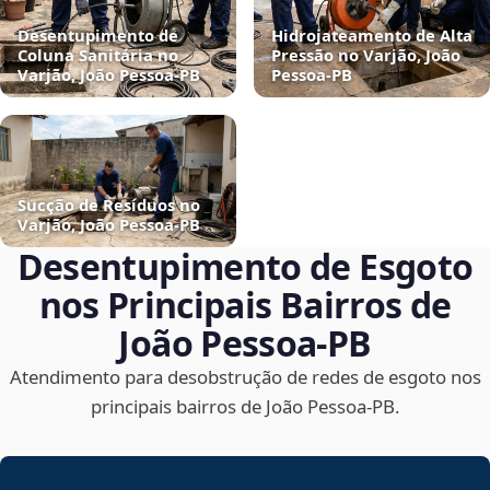
Desentupimento de
Hidrojateamento de Alta
Coluna Sanitária no
Pressão no Varjão, João
Varjão, João Pessoa‑PB
Pessoa‑PB
Sucção de Resíduos no
Varjão, João Pessoa‑PB
Desentupimento de Esgoto
nos Principais Bairros de
João Pessoa‑PB
Atendimento para desobstrução de redes de esgoto nos
principais bairros de João Pessoa‑PB.