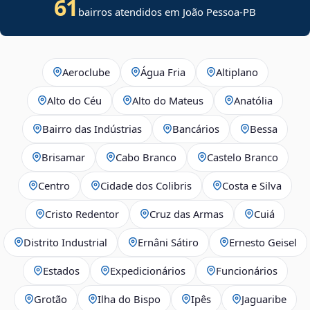
61
bairros atendidos em João Pessoa-PB
Aeroclube
Água Fria
Altiplano
Alto do Céu
Alto do Mateus
Anatólia
Bairro das Indústrias
Bancários
Bessa
Brisamar
Cabo Branco
Castelo Branco
Centro
Cidade dos Colibris
Costa e Silva
Cristo Redentor
Cruz das Armas
Cuiá
Distrito Industrial
Ernâni Sátiro
Ernesto Geisel
Estados
Expedicionários
Funcionários
Grotão
Ilha do Bispo
Ipês
Jaguaribe