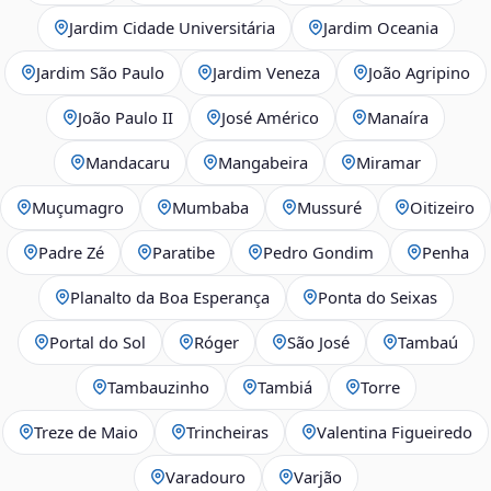
Jardim Cidade Universitária
Jardim Oceania
Jardim São Paulo
Jardim Veneza
João Agripino
João Paulo II
José Américo
Manaíra
Mandacaru
Mangabeira
Miramar
Muçumagro
Mumbaba
Mussuré
Oitizeiro
Padre Zé
Paratibe
Pedro Gondim
Penha
Planalto da Boa Esperança
Ponta do Seixas
Portal do Sol
Róger
São José
Tambaú
Tambauzinho
Tambiá
Torre
Treze de Maio
Trincheiras
Valentina Figueiredo
Varadouro
Varjão