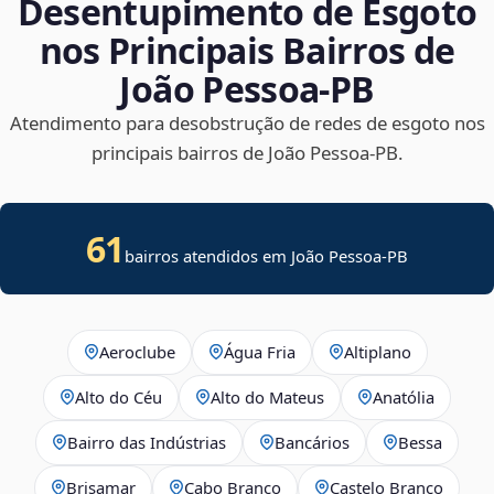
Desentupimento de Esgoto
nos Principais Bairros de
João Pessoa‑PB
Atendimento para desobstrução de redes de esgoto nos
principais bairros de João Pessoa‑PB.
61
bairros atendidos em João Pessoa-PB
Aeroclube
Água Fria
Altiplano
Alto do Céu
Alto do Mateus
Anatólia
Bairro das Indústrias
Bancários
Bessa
Brisamar
Cabo Branco
Castelo Branco