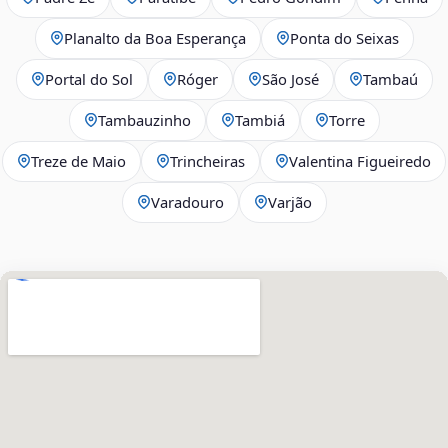
Planalto da Boa Esperança
Ponta do Seixas
Portal do Sol
Róger
São José
Tambaú
Tambauzinho
Tambiá
Torre
Treze de Maio
Trincheiras
Valentina Figueiredo
Varadouro
Varjão