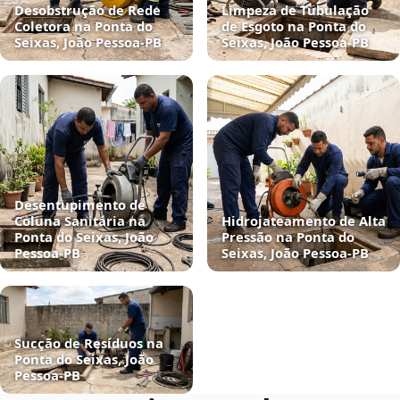
Desobstrução de Rede
Limpeza de Tubulação
Coletora na Ponta do
de Esgoto na Ponta do
Seixas, João Pessoa‑PB
Seixas, João Pessoa‑PB
Desentupimento de
Coluna Sanitária na
Hidrojateamento de Alta
Ponta do Seixas, João
Pressão na Ponta do
Pessoa‑PB
Seixas, João Pessoa‑PB
Sucção de Resíduos na
Ponta do Seixas, João
Pessoa‑PB