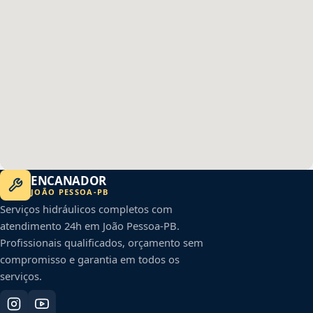
ENCANADOR
JOÃO PESSOA
-
PB
Serviços hidráulicos completos com
atendimento 24h em
João Pessoa
-
PB
.
Profissionais qualificados, orçamento sem
compromisso e garantia em todos os
serviços.