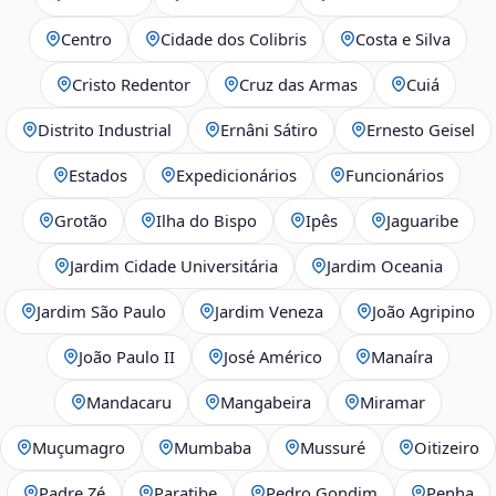
Centro
Cidade dos Colibris
Costa e Silva
Cristo Redentor
Cruz das Armas
Cuiá
Distrito Industrial
Ernâni Sátiro
Ernesto Geisel
Estados
Expedicionários
Funcionários
Grotão
Ilha do Bispo
Ipês
Jaguaribe
Jardim Cidade Universitária
Jardim Oceania
Jardim São Paulo
Jardim Veneza
João Agripino
João Paulo II
José Américo
Manaíra
Mandacaru
Mangabeira
Miramar
Muçumagro
Mumbaba
Mussuré
Oitizeiro
Padre Zé
Paratibe
Pedro Gondim
Penha