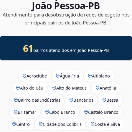
João Pessoa‑PB
Atendimento para desobstrução de redes de esgoto nos
principais bairros de João Pessoa‑PB.
61
bairros atendidos em João Pessoa-PB
Aeroclube
Água Fria
Altiplano
Alto do Céu
Alto do Mateus
Anatólia
Bairro das Indústrias
Bancários
Bessa
Brisamar
Cabo Branco
Castelo Branco
Centro
Cidade dos Colibris
Costa e Silva