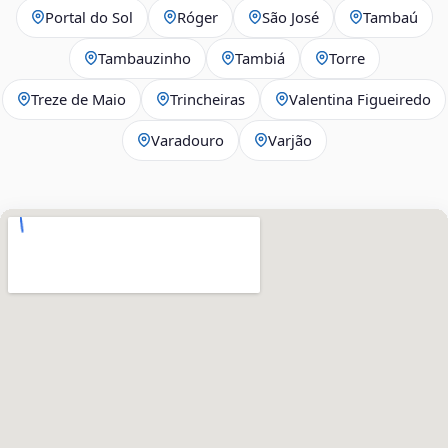
Portal do Sol
Róger
São José
Tambaú
Tambauzinho
Tambiá
Torre
Treze de Maio
Trincheiras
Valentina Figueiredo
Varadouro
Varjão