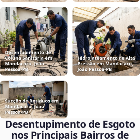
Desentupimento de
Coluna Sanitária em
Hidrojateamento de Alta
Mandacaru, João
Pressão em Mandacaru,
Pessoa‑PB
João Pessoa‑PB
Sucção de Resíduos em
Mandacaru, João
Pessoa‑PB
Desentupimento de Esgoto
nos Principais Bairros de