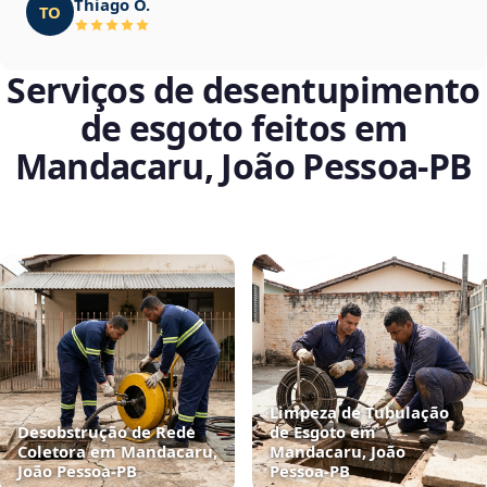
Thiago O.
TO
Serviços de desentupimento
de esgoto feitos em
Mandacaru, João Pessoa‑PB
Limpeza de Tubulação
Desobstrução de Rede
de Esgoto em
Coletora em Mandacaru,
Mandacaru, João
João Pessoa‑PB
Pessoa‑PB