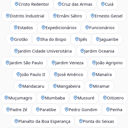
Cristo Redentor
Cruz das Armas
Cuiá
Distrito Industrial
Ernâni Sátiro
Ernesto Geisel
Estados
Expedicionários
Funcionários
Grotão
Ilha do Bispo
Ipês
Jaguaribe
Jardim Cidade Universitária
Jardim Oceania
Jardim São Paulo
Jardim Veneza
João Agripino
João Paulo II
José Américo
Manaíra
Mandacaru
Mangabeira
Miramar
Muçumagro
Mumbaba
Mussuré
Oitizeiro
Padre Zé
Paratibe
Pedro Gondim
Penha
Planalto da Boa Esperança
Ponta do Seixas