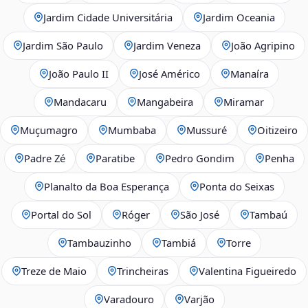
Jardim Cidade Universitária
Jardim Oceania
Jardim São Paulo
Jardim Veneza
João Agripino
João Paulo II
José Américo
Manaíra
Mandacaru
Mangabeira
Miramar
Muçumagro
Mumbaba
Mussuré
Oitizeiro
Padre Zé
Paratibe
Pedro Gondim
Penha
Planalto da Boa Esperança
Ponta do Seixas
Portal do Sol
Róger
São José
Tambaú
Tambauzinho
Tambiá
Torre
Treze de Maio
Trincheiras
Valentina Figueiredo
Varadouro
Varjão