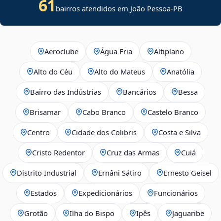
61
bairros atendidos em João Pessoa-PB
Aeroclube
Água Fria
Altiplano
Alto do Céu
Alto do Mateus
Anatólia
Bairro das Indústrias
Bancários
Bessa
Brisamar
Cabo Branco
Castelo Branco
Centro
Cidade dos Colibris
Costa e Silva
Cristo Redentor
Cruz das Armas
Cuiá
Distrito Industrial
Ernâni Sátiro
Ernesto Geisel
Estados
Expedicionários
Funcionários
Grotão
Ilha do Bispo
Ipês
Jaguaribe