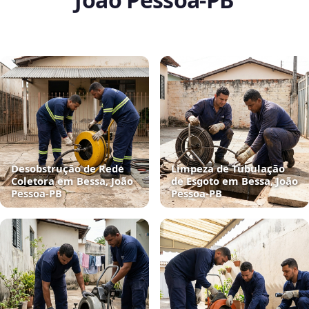
Desobstrução de Rede
Limpeza de Tubulação
Coletora em Bessa, João
de Esgoto em Bessa, João
Pessoa‑PB
Pessoa‑PB