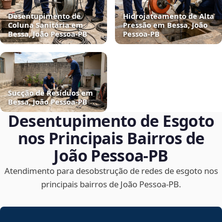
Desentupimento de
Hidrojateamento de Alta
Coluna Sanitária em
Pressão em Bessa, João
Bessa, João Pessoa‑PB
Pessoa‑PB
Sucção de Resíduos em
Bessa, João Pessoa‑PB
Desentupimento de Esgoto
nos Principais Bairros de
João Pessoa‑PB
Atendimento para desobstrução de redes de esgoto nos
principais bairros de João Pessoa‑PB.