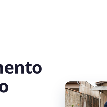
mento
o