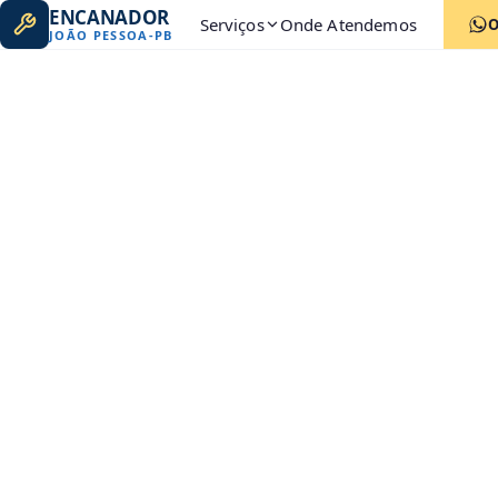
ENCANADOR
Serviços
Onde Atendemos
JOÃO PESSOA
-
PB