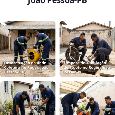
Desobstrução de Rede
Limpeza de Tubulação
Coletora no Róger, João
de Esgoto no Róger, João
Pessoa‑PB
Pessoa‑PB