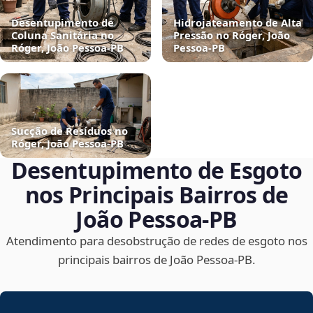
Desentupimento de
Hidrojateamento de Alta
Coluna Sanitária no
Pressão no Róger, João
Róger, João Pessoa‑PB
Pessoa‑PB
Sucção de Resíduos no
Róger, João Pessoa‑PB
Desentupimento de Esgoto
nos Principais Bairros de
João Pessoa‑PB
Atendimento para desobstrução de redes de esgoto nos
principais bairros de João Pessoa‑PB.