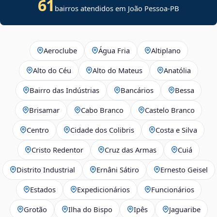
61
bairros atendidos em João Pessoa-PB
Aeroclube
Água Fria
Altiplano
Alto do Céu
Alto do Mateus
Anatólia
Bairro das Indústrias
Bancários
Bessa
Brisamar
Cabo Branco
Castelo Branco
Centro
Cidade dos Colibris
Costa e Silva
Cristo Redentor
Cruz das Armas
Cuiá
Distrito Industrial
Ernâni Sátiro
Ernesto Geisel
Estados
Expedicionários
Funcionários
Grotão
Ilha do Bispo
Ipês
Jaguaribe