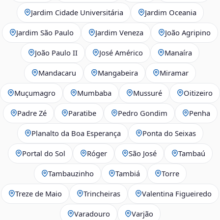
Jardim Cidade Universitária
Jardim Oceania
Jardim São Paulo
Jardim Veneza
João Agripino
João Paulo II
José Américo
Manaíra
Mandacaru
Mangabeira
Miramar
Muçumagro
Mumbaba
Mussuré
Oitizeiro
Padre Zé
Paratibe
Pedro Gondim
Penha
Planalto da Boa Esperança
Ponta do Seixas
Portal do Sol
Róger
São José
Tambaú
Tambauzinho
Tambiá
Torre
Treze de Maio
Trincheiras
Valentina Figueiredo
Varadouro
Varjão