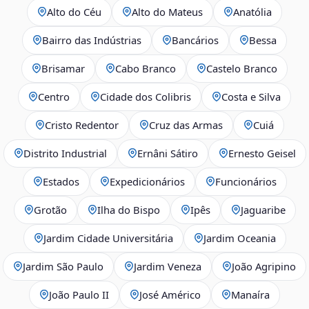
Alto do Céu
Alto do Mateus
Anatólia
Bairro das Indústrias
Bancários
Bessa
Brisamar
Cabo Branco
Castelo Branco
Centro
Cidade dos Colibris
Costa e Silva
Cristo Redentor
Cruz das Armas
Cuiá
Distrito Industrial
Ernâni Sátiro
Ernesto Geisel
Estados
Expedicionários
Funcionários
Grotão
Ilha do Bispo
Ipês
Jaguaribe
Jardim Cidade Universitária
Jardim Oceania
Jardim São Paulo
Jardim Veneza
João Agripino
João Paulo II
José Américo
Manaíra