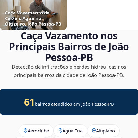
Caça Vazamento de
Caixa d'Água no
Oitizeiro, João Pessoa‑PB
Caça Vazamento nos
Principais Bairros de João
Pessoa‑PB
Detecção de infiltrações e perdas hidráulicas nos
principais bairros da cidade de João Pessoa‑PB.
61
bairros atendidos em João Pessoa-PB
Aeroclube
Água Fria
Altiplano