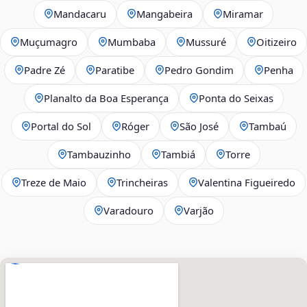
Mandacaru
Mangabeira
Miramar
Muçumagro
Mumbaba
Mussuré
Oitizeiro
Padre Zé
Paratibe
Pedro Gondim
Penha
Planalto da Boa Esperança
Ponta do Seixas
Portal do Sol
Róger
São José
Tambaú
Tambauzinho
Tambiá
Torre
Treze de Maio
Trincheiras
Valentina Figueiredo
Varadouro
Varjão