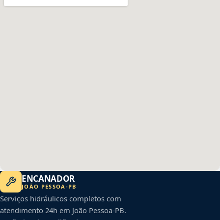
ENCANADOR
JOÃO PESSOA
-
PB
Serviços hidráulicos completos com
atendimento 24h em
João Pessoa
-
PB
.