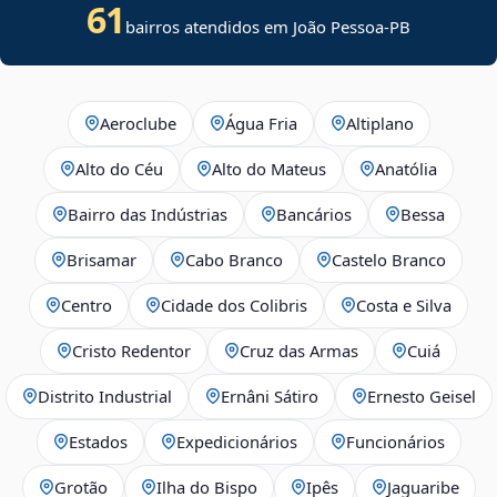
61
bairros atendidos em João Pessoa-PB
Aeroclube
Água Fria
Altiplano
Alto do Céu
Alto do Mateus
Anatólia
Bairro das Indústrias
Bancários
Bessa
Brisamar
Cabo Branco
Castelo Branco
Centro
Cidade dos Colibris
Costa e Silva
Cristo Redentor
Cruz das Armas
Cuiá
Distrito Industrial
Ernâni Sátiro
Ernesto Geisel
Estados
Expedicionários
Funcionários
Grotão
Ilha do Bispo
Ipês
Jaguaribe