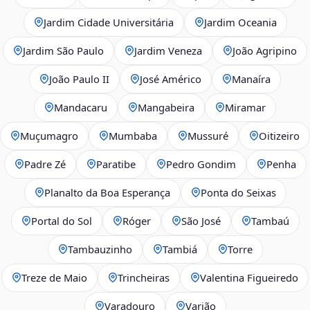
Jardim Cidade Universitária
Jardim Oceania
Jardim São Paulo
Jardim Veneza
João Agripino
João Paulo II
José Américo
Manaíra
Mandacaru
Mangabeira
Miramar
Muçumagro
Mumbaba
Mussuré
Oitizeiro
Padre Zé
Paratibe
Pedro Gondim
Penha
Planalto da Boa Esperança
Ponta do Seixas
Portal do Sol
Róger
São José
Tambaú
Tambauzinho
Tambiá
Torre
Treze de Maio
Trincheiras
Valentina Figueiredo
Varadouro
Varjão