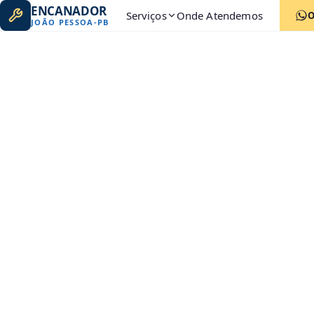
ENCANADOR
Serviços
Onde Atendemos
JOÃO PESSOA
-
PB