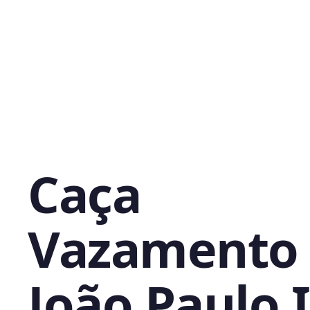
Caça
Vazamento
João Paulo I