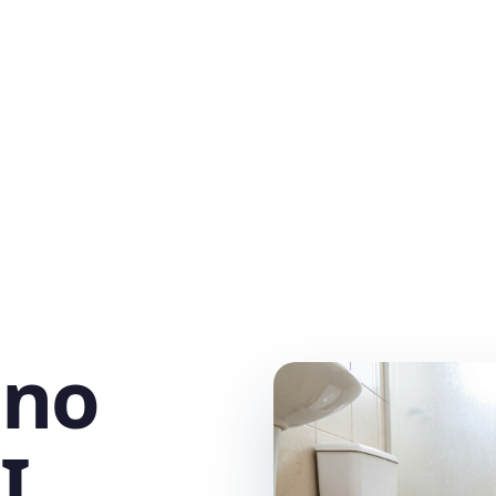
 no
I,