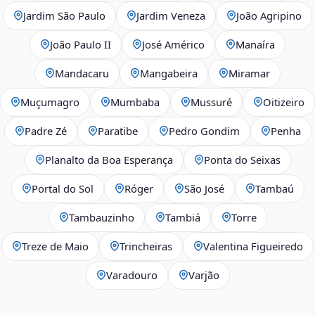
Jardim São Paulo
Jardim Veneza
João Agripino
João Paulo II
José Américo
Manaíra
Mandacaru
Mangabeira
Miramar
Muçumagro
Mumbaba
Mussuré
Oitizeiro
Padre Zé
Paratibe
Pedro Gondim
Penha
Planalto da Boa Esperança
Ponta do Seixas
Portal do Sol
Róger
São José
Tambaú
Tambauzinho
Tambiá
Torre
Treze de Maio
Trincheiras
Valentina Figueiredo
Varadouro
Varjão