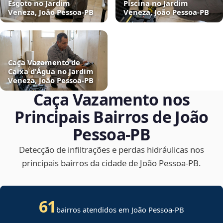
Esgoto no Jardim
Piscina no Jardim
Veneza, João Pessoa‑PB
Veneza, João Pessoa‑PB
Caça Vazamento de
Caixa d'Água no Jardim
Veneza, João Pessoa‑PB
Caça Vazamento nos
Principais Bairros de João
Pessoa‑PB
Detecção de infiltrações e perdas hidráulicas nos
principais bairros da cidade de João Pessoa‑PB.
61
bairros atendidos em João Pessoa-PB