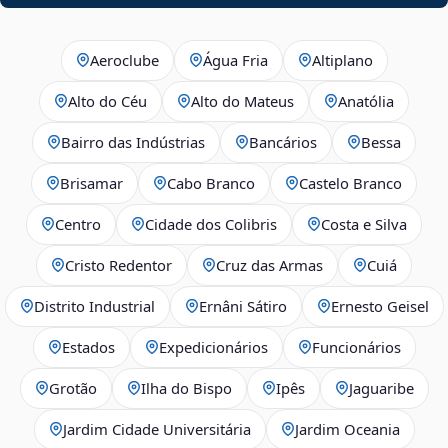
Aeroclube
Água Fria
Altiplano
Alto do Céu
Alto do Mateus
Anatólia
Bairro das Indústrias
Bancários
Bessa
Brisamar
Cabo Branco
Castelo Branco
Centro
Cidade dos Colibris
Costa e Silva
Cristo Redentor
Cruz das Armas
Cuiá
Distrito Industrial
Ernâni Sátiro
Ernesto Geisel
Estados
Expedicionários
Funcionários
Grotão
Ilha do Bispo
Ipês
Jaguaribe
Jardim Cidade Universitária
Jardim Oceania