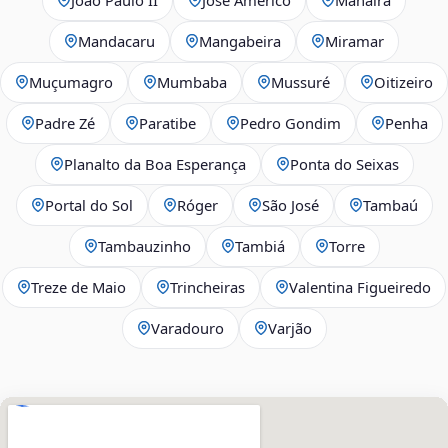
Mandacaru
Mangabeira
Miramar
Muçumagro
Mumbaba
Mussuré
Oitizeiro
Padre Zé
Paratibe
Pedro Gondim
Penha
Planalto da Boa Esperança
Ponta do Seixas
Portal do Sol
Róger
São José
Tambaú
Tambauzinho
Tambiá
Torre
Treze de Maio
Trincheiras
Valentina Figueiredo
Varadouro
Varjão