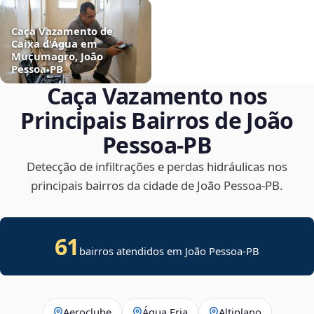
Caça Vazamento de
Caixa d'Água em
Muçumagro, João
Pessoa‑PB
Caça Vazamento nos
Principais Bairros de João
Pessoa‑PB
Detecção de infiltrações e perdas hidráulicas nos
principais bairros da cidade de João Pessoa‑PB.
61
bairros atendidos em João Pessoa-PB
Aeroclube
Água Fria
Altiplano