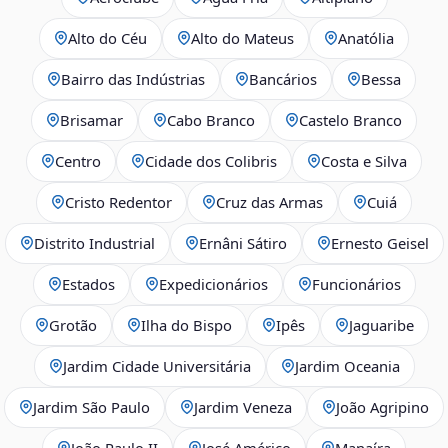
Alto do Céu
Alto do Mateus
Anatólia
Bairro das Indústrias
Bancários
Bessa
Brisamar
Cabo Branco
Castelo Branco
Centro
Cidade dos Colibris
Costa e Silva
Cristo Redentor
Cruz das Armas
Cuiá
Distrito Industrial
Ernâni Sátiro
Ernesto Geisel
Estados
Expedicionários
Funcionários
Grotão
Ilha do Bispo
Ipês
Jaguaribe
Jardim Cidade Universitária
Jardim Oceania
Jardim São Paulo
Jardim Veneza
João Agripino
João Paulo II
José Américo
Manaíra