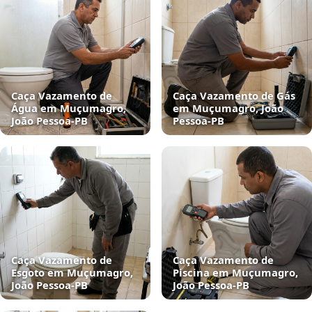
Caça Vazamento de
Caça Vazamento de Gás
Água em Muçumagro,
em Muçumagro, João
João Pessoa‑PB
Pessoa‑PB
Caça Vazamento de
Caça Vazamento de
Esgoto em Muçumagro,
Piscina em Muçumagro,
João Pessoa‑PB
João Pessoa‑PB