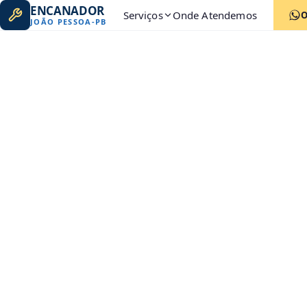
ENCANADOR
Serviços
Onde Atendemos
JOÃO PESSOA
-
PB