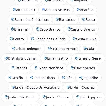
Alto do Céu
Alto do Mateus
Anatólia
Bairro das Indústrias
Bancários
Bessa
Brisamar
Cabo Branco
Castelo Branco
Centro
Cidade dos Colibris
Costa e Silva
Cristo Redentor
Cruz das Armas
Cuiá
Distrito Industrial
Ernâni Sátiro
Ernesto Geisel
Estados
Expedicionários
Funcionários
Grotão
Ilha do Bispo
Ipês
Jaguaribe
Jardim Cidade Universitária
Jardim Oceania
Jardim São Paulo
Jardim Veneza
João Agripino