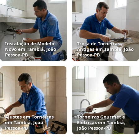
Instalação de Modelo
Troca de Torneiras
Novo em Tambiá, João
Antigas em Tambiá, João
Pessoa‑PB
Pessoa‑PB
Ajustes em Torneiras
Torneiras Gourmet e
em Tambiá, João
Elétricas em Tambiá,
Pessoa‑PB
João Pessoa‑PB