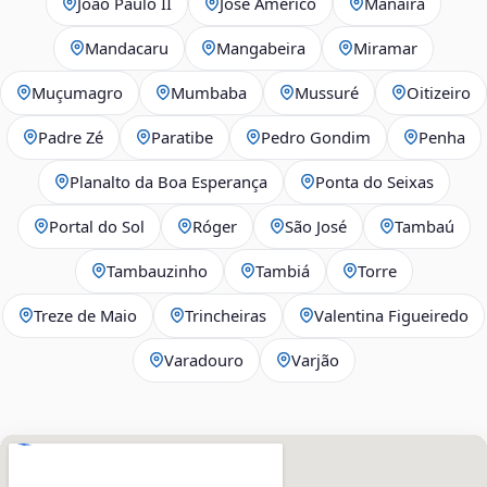
João Paulo II
José Américo
Manaíra
Mandacaru
Mangabeira
Miramar
Muçumagro
Mumbaba
Mussuré
Oitizeiro
Padre Zé
Paratibe
Pedro Gondim
Penha
Planalto da Boa Esperança
Ponta do Seixas
Portal do Sol
Róger
São José
Tambaú
Tambauzinho
Tambiá
Torre
Treze de Maio
Trincheiras
Valentina Figueiredo
Varadouro
Varjão