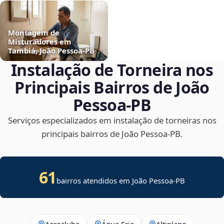
Montagem de
Misturadores em
Tambiá, João Pessoa‑PB
Instalação de Torneira nos
Principais Bairros de João
Pessoa‑PB
Serviços especializados em instalação de torneiras nos
principais bairros de João Pessoa‑PB.
61
bairros atendidos em João Pessoa-PB
Aeroclube
Água Fria
Altiplano