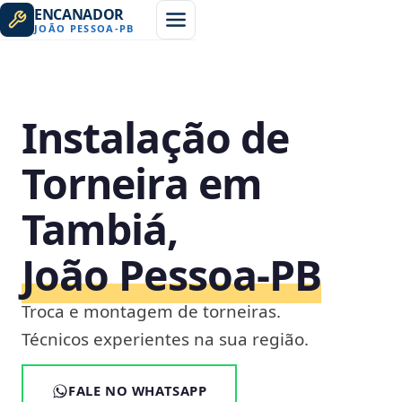
ENCANADOR
JOÃO PESSOA
-
PB
Instalação de
Torneira em
Tambiá,
João Pessoa‑PB
Troca e montagem de torneiras.
Técnicos experientes na sua região.
FALE NO WHATSAPP