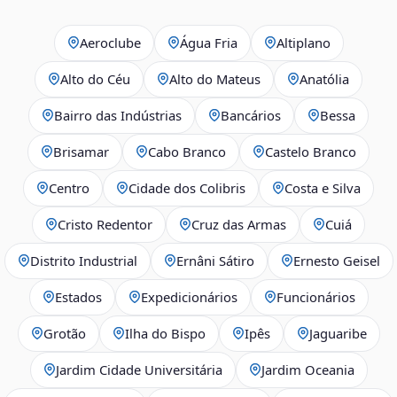
Aeroclube
Água Fria
Altiplano
Alto do Céu
Alto do Mateus
Anatólia
Bairro das Indústrias
Bancários
Bessa
Brisamar
Cabo Branco
Castelo Branco
Centro
Cidade dos Colibris
Costa e Silva
Cristo Redentor
Cruz das Armas
Cuiá
Distrito Industrial
Ernâni Sátiro
Ernesto Geisel
Estados
Expedicionários
Funcionários
Grotão
Ilha do Bispo
Ipês
Jaguaribe
Jardim Cidade Universitária
Jardim Oceania