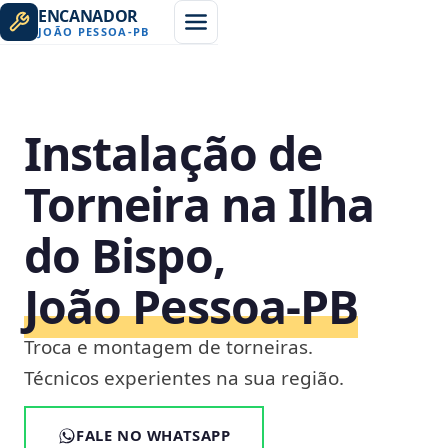
ENCANADOR
JOÃO PESSOA
-
PB
Instalação de
Torneira na Ilha
do Bispo,
João Pessoa‑PB
Troca e montagem de torneiras.
Técnicos experientes na sua região.
FALE NO WHATSAPP