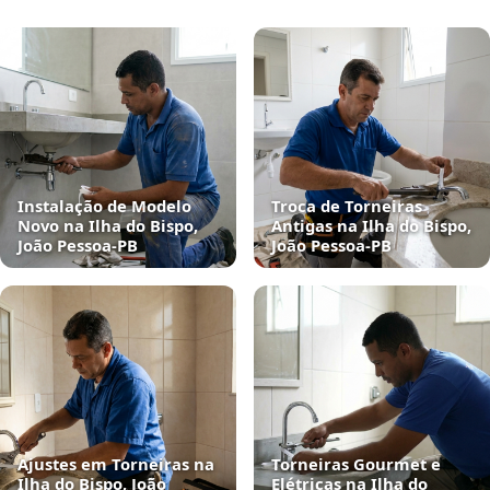
Instalação de Modelo
Troca de Torneiras
Novo na Ilha do Bispo,
Antigas na Ilha do Bispo,
João Pessoa‑PB
João Pessoa‑PB
Ajustes em Torneiras na
Torneiras Gourmet e
Ilha do Bispo, João
Elétricas na Ilha do