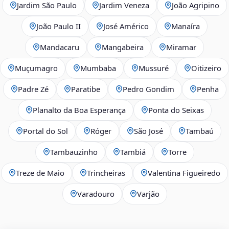
Jardim São Paulo
Jardim Veneza
João Agripino
João Paulo II
José Américo
Manaíra
Mandacaru
Mangabeira
Miramar
Muçumagro
Mumbaba
Mussuré
Oitizeiro
Padre Zé
Paratibe
Pedro Gondim
Penha
Planalto da Boa Esperança
Ponta do Seixas
Portal do Sol
Róger
São José
Tambaú
Tambauzinho
Tambiá
Torre
Treze de Maio
Trincheiras
Valentina Figueiredo
Varadouro
Varjão