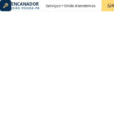
ENCANADOR
Serviços
Onde Atendemos
JOÃO PESSOA
-
PB