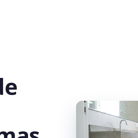
de
rmas,