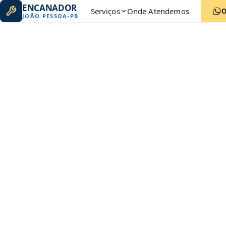
ENCANADOR
Serviços
Onde Atendemos
JOÃO PESSOA
-
PB