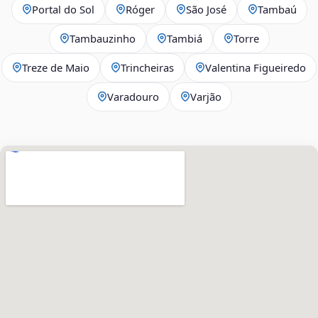
Portal do Sol
Róger
São José
Tambaú
Tambauzinho
Tambiá
Torre
Treze de Maio
Trincheiras
Valentina Figueiredo
Varadouro
Varjão