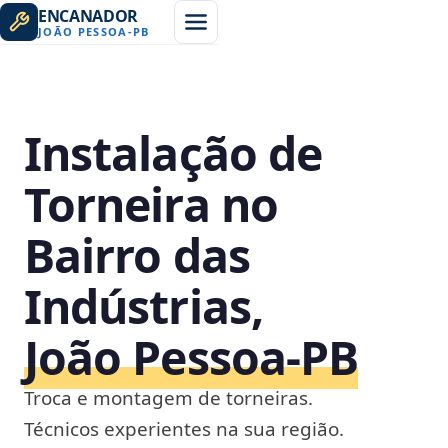
ENCANADOR
JOÃO PESSOA
-
PB
Instalação de
Torneira no
Bairro das
Indústrias,
João Pessoa‑PB
Troca e montagem de torneiras.
Técnicos experientes na sua região.