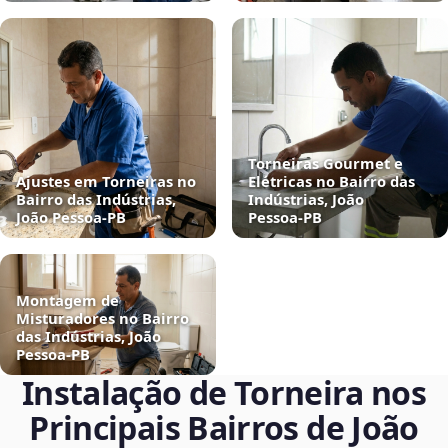
Torneiras Gourmet e
Ajustes em Torneiras no
Elétricas no Bairro das
Bairro das Indústrias,
Indústrias, João
João Pessoa‑PB
Pessoa‑PB
Montagem de
Misturadores no Bairro
das Indústrias, João
Pessoa‑PB
Instalação de Torneira nos
Principais Bairros de João