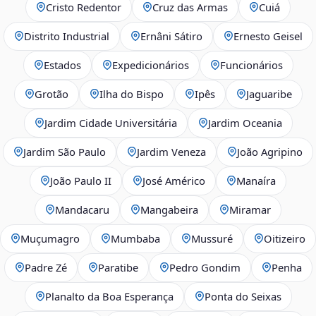
Cristo Redentor
Cruz das Armas
Cuiá
Distrito Industrial
Ernâni Sátiro
Ernesto Geisel
Estados
Expedicionários
Funcionários
Grotão
Ilha do Bispo
Ipês
Jaguaribe
Jardim Cidade Universitária
Jardim Oceania
Jardim São Paulo
Jardim Veneza
João Agripino
João Paulo II
José Américo
Manaíra
Mandacaru
Mangabeira
Miramar
Muçumagro
Mumbaba
Mussuré
Oitizeiro
Padre Zé
Paratibe
Pedro Gondim
Penha
Planalto da Boa Esperança
Ponta do Seixas