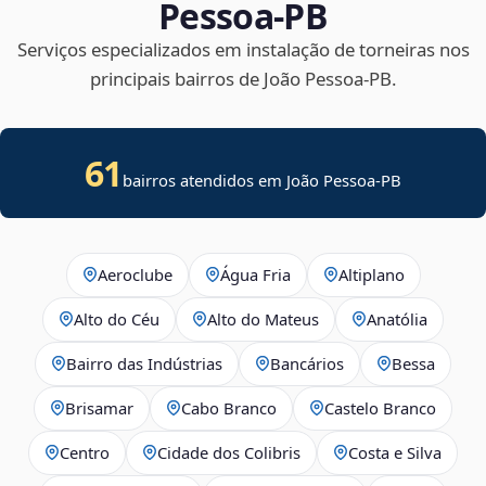
Pessoa‑PB
Serviços especializados em instalação de torneiras nos
principais bairros de João Pessoa‑PB.
61
bairros atendidos em João Pessoa-PB
Aeroclube
Água Fria
Altiplano
Alto do Céu
Alto do Mateus
Anatólia
Bairro das Indústrias
Bancários
Bessa
Brisamar
Cabo Branco
Castelo Branco
Centro
Cidade dos Colibris
Costa e Silva