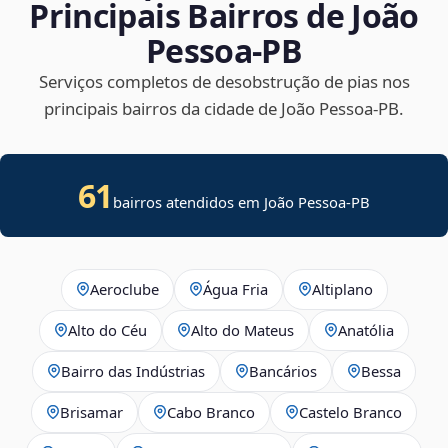
Principais Bairros de João
Pessoa‑PB
Serviços completos de desobstrução de pias nos
principais bairros da cidade de João Pessoa‑PB.
61
bairros atendidos em João Pessoa-PB
Aeroclube
Água Fria
Altiplano
Alto do Céu
Alto do Mateus
Anatólia
Bairro das Indústrias
Bancários
Bessa
Brisamar
Cabo Branco
Castelo Branco