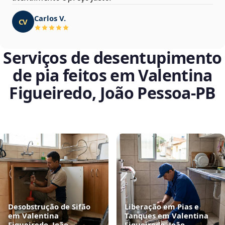
Carlos V.
CV
Serviços de desentupimento
de pia feitos em Valentina
Figueiredo, João Pessoa‑PB
Desobstrução de Sifão
Liberação em Pias e
em Valentina
Tanques em Valentina
Figueiredo, João
Figueiredo, João