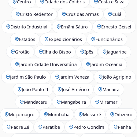
Centro
Cidade dos Colibris
Costa e Silva
Cristo Redentor
Cruz das Armas
Cuiá
Distrito Industrial
Ernâni Sátiro
Ernesto Geisel
Estados
Expedicionários
Funcionários
Grotão
Ilha do Bispo
Ipês
Jaguaribe
Jardim Cidade Universitária
Jardim Oceania
Jardim São Paulo
Jardim Veneza
João Agripino
João Paulo II
José Américo
Manaíra
Mandacaru
Mangabeira
Miramar
Muçumagro
Mumbaba
Mussuré
Oitizeiro
Padre Zé
Paratibe
Pedro Gondim
Penha