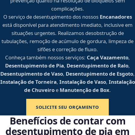
prevenção quanto na resolução de bloqueios sem
complicações.
O serviço de desentupimento dos nossos
Encanadores
está disponível para atendimento imediato, inclusive em
situações urgentes. Realizamos desobstrução de
tubulações, remoção de acúmulo de gordura, limpeza de
sifões e correção de fluxo.
Conheça também nossos serviços:
Caça Vazamento
,
Desentupimento de Pia
,
Desentupimento de Ralo
,
Desentupimento de Vaso
,
Desentupimento de Esgoto
,
Instalação de Torneira
,
Instalação de Vaso
,
Instalação
de Chuveiro
e
Manutenção de Box
.
SOLICITE SEU ORÇAMENTO
Benefícios de contar com
desentupimento de pia em