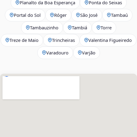
Planalto da Boa Esperança
Ponta do Seixas
Portal do Sol
Róger
São José
Tambaú
Tambauzinho
Tambiá
Torre
Treze de Maio
Trincheiras
Valentina Figueiredo
Varadouro
Varjão