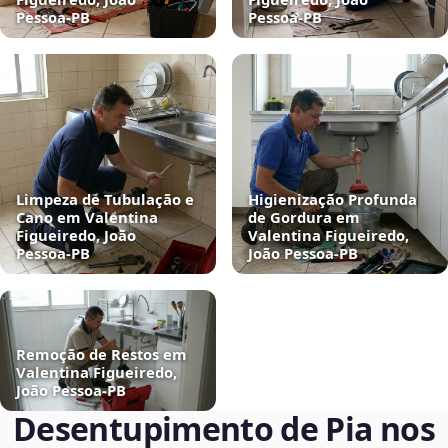
Pessoa‑PB
Pessoa‑PB
Limpeza de Tubulação e
Higienização Profunda
Cano em Valentina
de Gordura em
Figueiredo, João
Valentina Figueiredo,
Pessoa‑PB
João Pessoa‑PB
Remoção de Restos em
Valentina Figueiredo,
João Pessoa‑PB
Desentupimento de Pia nos