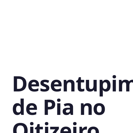
Desentupi
de Pia no
Oitizeiro,