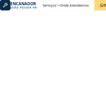
ENCANADOR
Serviços
Onde Atendemos
JOÃO PESSOA
-
PB