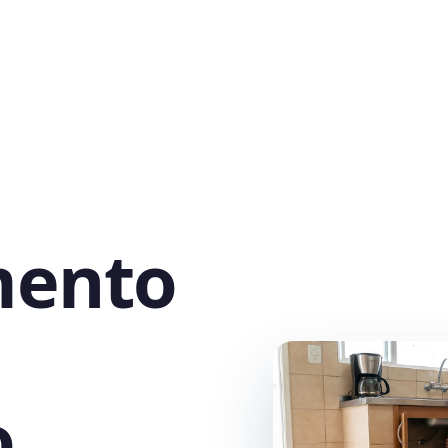
mento
,