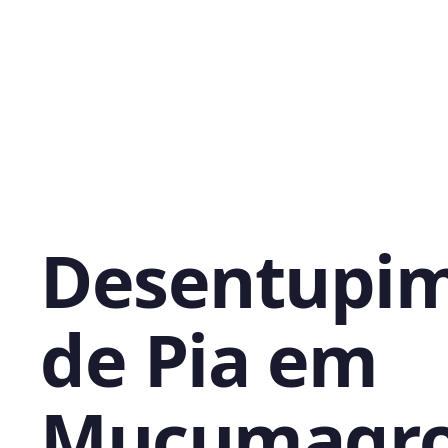
Desentupi
de Pia em
Muçumagro