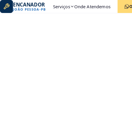
ENCANADOR
Serviços
Onde Atendemos
JOÃO PESSOA
-
PB