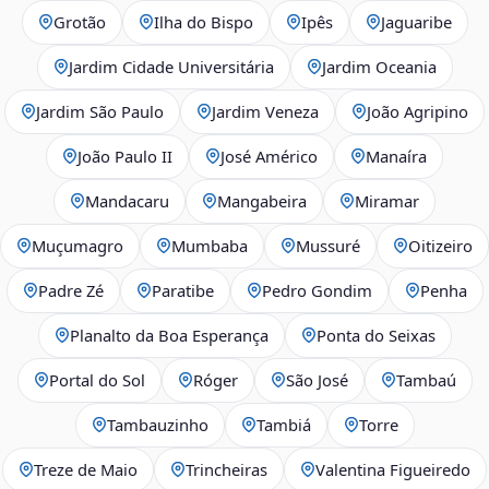
Grotão
Ilha do Bispo
Ipês
Jaguaribe
Jardim Cidade Universitária
Jardim Oceania
Jardim São Paulo
Jardim Veneza
João Agripino
João Paulo II
José Américo
Manaíra
Mandacaru
Mangabeira
Miramar
Muçumagro
Mumbaba
Mussuré
Oitizeiro
Padre Zé
Paratibe
Pedro Gondim
Penha
Planalto da Boa Esperança
Ponta do Seixas
Portal do Sol
Róger
São José
Tambaú
Tambauzinho
Tambiá
Torre
Treze de Maio
Trincheiras
Valentina Figueiredo