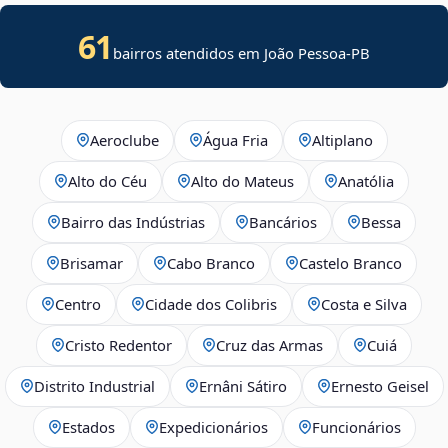
61
bairros atendidos em João Pessoa-PB
Aeroclube
Água Fria
Altiplano
Alto do Céu
Alto do Mateus
Anatólia
Bairro das Indústrias
Bancários
Bessa
Brisamar
Cabo Branco
Castelo Branco
Centro
Cidade dos Colibris
Costa e Silva
Cristo Redentor
Cruz das Armas
Cuiá
Distrito Industrial
Ernâni Sátiro
Ernesto Geisel
Estados
Expedicionários
Funcionários