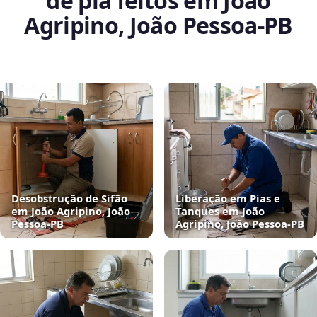
de pia feitos em João
Agripino, João Pessoa‑PB
Desobstrução de Sifão
Liberação em Pias e
em João Agripino, João
Tanques em João
Pessoa‑PB
Agripino, João Pessoa‑PB