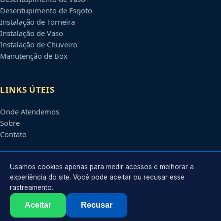
Desentupimento de Esgoto
Instalação de Torneira
Instalação de Vaso
Instalação de Chuveiro
Manutenção de Box
LINKS ÚTEIS
Onde Atendemos
Sobre
Contato
CONTATO
Usamos cookies apenas para medir acessos e melhorar a
experiência do site. Você pode aceitar ou recusar esse
rastreamento.
Atendimento em
João Pessoa
-
PB
e regiões parceiras
contato@encanadoremjoaopessoa.com.br
Aceitar
Recusar
©
2026
Encanador em
João Pessoa
-
PB
. Todos os direitos reservados.