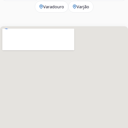
Varadouro
Varjão