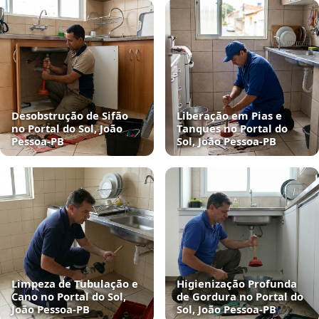
Desobstrução de Sifão
Liberação em Pias e
no Portal do Sol, João
Tanques no Portal do
Pessoa‑PB
Sol, João Pessoa‑PB
Limpeza de Tubulação e
Higienização Profunda
Cano no Portal do Sol,
de Gordura no Portal do
João Pessoa‑PB
Sol, João Pessoa‑PB