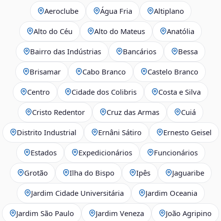
Aeroclube
Água Fria
Altiplano
Alto do Céu
Alto do Mateus
Anatólia
Bairro das Indústrias
Bancários
Bessa
Brisamar
Cabo Branco
Castelo Branco
Centro
Cidade dos Colibris
Costa e Silva
Cristo Redentor
Cruz das Armas
Cuiá
Distrito Industrial
Ernâni Sátiro
Ernesto Geisel
Estados
Expedicionários
Funcionários
Grotão
Ilha do Bispo
Ipês
Jaguaribe
Jardim Cidade Universitária
Jardim Oceania
Jardim São Paulo
Jardim Veneza
João Agripino