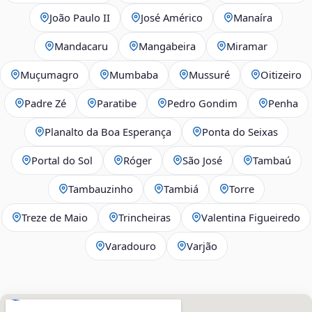
João Paulo II
José Américo
Manaíra
Mandacaru
Mangabeira
Miramar
Muçumagro
Mumbaba
Mussuré
Oitizeiro
Padre Zé
Paratibe
Pedro Gondim
Penha
Planalto da Boa Esperança
Ponta do Seixas
Portal do Sol
Róger
São José
Tambaú
Tambauzinho
Tambiá
Torre
Treze de Maio
Trincheiras
Valentina Figueiredo
Varadouro
Varjão