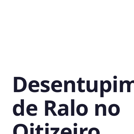
Desentupi
de Ralo no
Oitizeiro,