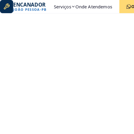
ENCANADOR
Serviços
Onde Atendemos
JOÃO PESSOA
-
PB