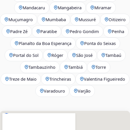
Mandacaru
Mangabeira
Miramar
Muçumagro
Mumbaba
Mussuré
Oitizeiro
Padre Zé
Paratibe
Pedro Gondim
Penha
Planalto da Boa Esperança
Ponta do Seixas
Portal do Sol
Róger
São José
Tambaú
Tambauzinho
Tambiá
Torre
Treze de Maio
Trincheiras
Valentina Figueiredo
Varadouro
Varjão