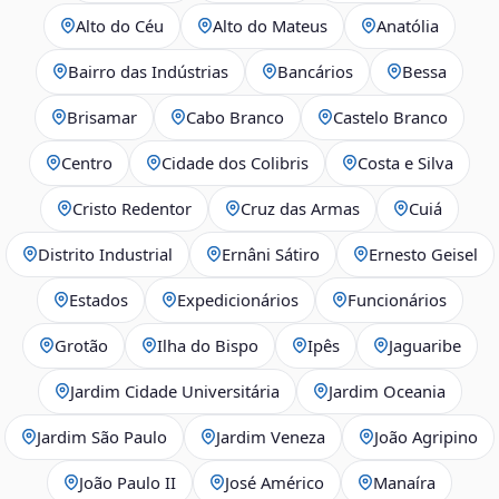
Alto do Céu
Alto do Mateus
Anatólia
Bairro das Indústrias
Bancários
Bessa
Brisamar
Cabo Branco
Castelo Branco
Centro
Cidade dos Colibris
Costa e Silva
Cristo Redentor
Cruz das Armas
Cuiá
Distrito Industrial
Ernâni Sátiro
Ernesto Geisel
Estados
Expedicionários
Funcionários
Grotão
Ilha do Bispo
Ipês
Jaguaribe
Jardim Cidade Universitária
Jardim Oceania
Jardim São Paulo
Jardim Veneza
João Agripino
João Paulo II
José Américo
Manaíra