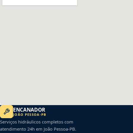
ENCANADOR
JOÃO PESSOA
-
PB
Serviços hidráulicos completos com
atendimento 24h em
João Pessoa
-
PB
.