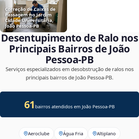
Correção de Caixas de
Passagem no Jardim
Cidade Universitária,
João Pessoa‑PB
Desentupimento de Ralo nos
Principais Bairros de João
Pessoa‑PB
Serviços especializados em desobstrução de ralos nos
principais bairros de João Pessoa‑PB.
61
bairros atendidos em João Pessoa-PB
Aeroclube
Água Fria
Altiplano