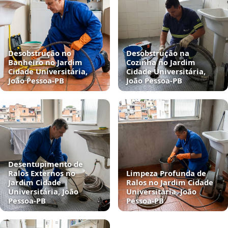
Desobstrução no
Desobstrução na
Banheiro no Jardim
Cozinha no Jardim
Cidade Universitária,
Cidade Universitária,
João Pessoa‑PB
João Pessoa‑PB
Desentupimento de
Ralos Externos no
Limpeza Profunda de
Jardim Cidade
Ralos no Jardim Cidade
Universitária, João
Universitária, João
Pessoa‑PB
Pessoa‑PB