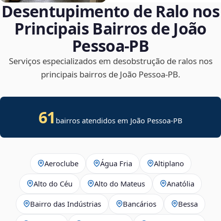
Desentupimento de Ralo nos
Principais Bairros de João
Pessoa‑PB
Serviços especializados em desobstrução de ralos nos
principais bairros de João Pessoa‑PB.
61
bairros atendidos em João Pessoa-PB
Aeroclube
Água Fria
Altiplano
Alto do Céu
Alto do Mateus
Anatólia
Bairro das Indústrias
Bancários
Bessa