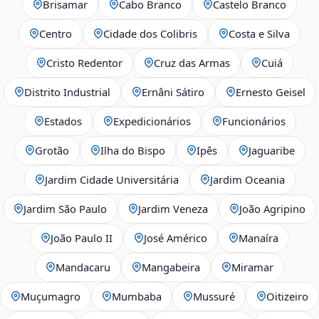
Brisamar
Cabo Branco
Castelo Branco
Centro
Cidade dos Colibris
Costa e Silva
Cristo Redentor
Cruz das Armas
Cuiá
Distrito Industrial
Ernâni Sátiro
Ernesto Geisel
Estados
Expedicionários
Funcionários
Grotão
Ilha do Bispo
Ipês
Jaguaribe
Jardim Cidade Universitária
Jardim Oceania
Jardim São Paulo
Jardim Veneza
João Agripino
João Paulo II
José Américo
Manaíra
Mandacaru
Mangabeira
Miramar
Muçumagro
Mumbaba
Mussuré
Oitizeiro