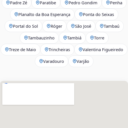
Padre Zé
Paratibe
Pedro Gondim
Penha
Planalto da Boa Esperança
Ponta do Seixas
Portal do Sol
Róger
São José
Tambaú
Tambauzinho
Tambiá
Torre
Treze de Maio
Trincheiras
Valentina Figueiredo
Varadouro
Varjão