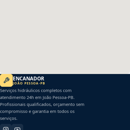
ENCANADOR
JOÃO PESSOA
-
PB
Serviços hidráulicos completos com
atendimento 24h em
João Pessoa
-
PB
.
Profissionais qualificados, orçamento sem
compromisso e garantia em todos os
serviços.