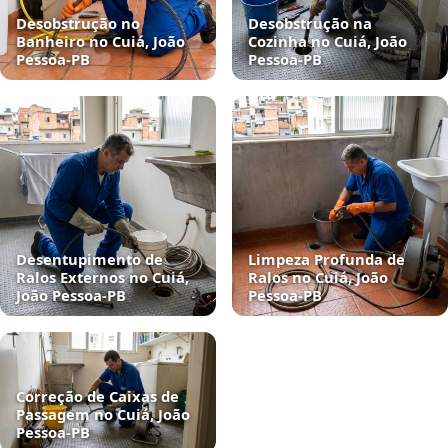
Desobstrução no
Desobstrução na
Banheiro no Cuiá, João
Cozinha no Cuiá, João
Pessoa‑PB
Pessoa‑PB
Desentupimento de
Limpeza Profunda de
Ralos Externos no Cuiá,
Ralos no Cuiá, João
João Pessoa‑PB
Pessoa‑PB
Correção de Caixas de
Passagem no Cuiá, João
Pessoa‑PB