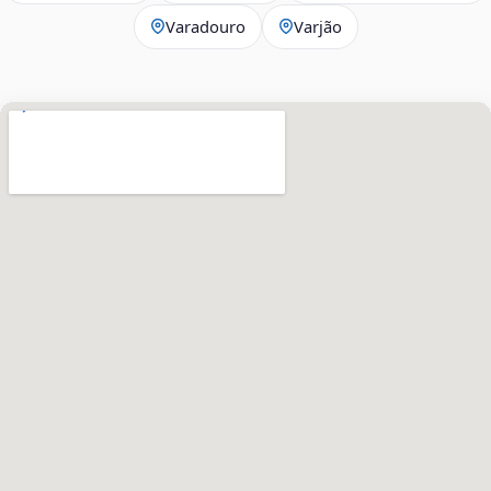
Varadouro
Varjão