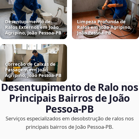
Desentupimento de
Limpeza Profunda de
Ralos Externos em João
Ralos em João Agripino,
Agripino, João Pessoa‑PB
João Pessoa‑PB
Correção de Caixas de
Passagem em João
Agripino, João Pessoa‑PB
Desentupimento de Ralo nos
Principais Bairros de João
Pessoa‑PB
Serviços especializados em desobstrução de ralos nos
principais bairros de João Pessoa‑PB.