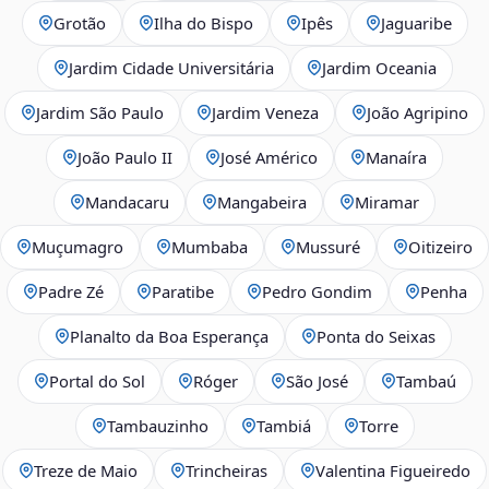
Grotão
Ilha do Bispo
Ipês
Jaguaribe
Jardim Cidade Universitária
Jardim Oceania
Jardim São Paulo
Jardim Veneza
João Agripino
João Paulo II
José Américo
Manaíra
Mandacaru
Mangabeira
Miramar
Muçumagro
Mumbaba
Mussuré
Oitizeiro
Padre Zé
Paratibe
Pedro Gondim
Penha
Planalto da Boa Esperança
Ponta do Seixas
Portal do Sol
Róger
São José
Tambaú
Tambauzinho
Tambiá
Torre
Treze de Maio
Trincheiras
Valentina Figueiredo