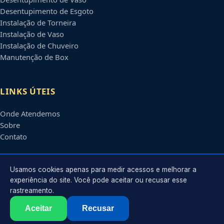
Desentupimento de Esgoto
Instalação de Torneira
Instalação de Vaso
Instalação de Chuveiro
Manutenção de Box
LINKS ÚTEIS
Onde Atendemos
Sobre
Contato
CONTATO
Usamos cookies apenas para medir acessos e melhorar a
experiência do site. Você pode aceitar ou recusar esse
rastreamento.
Atendimento em
João Pessoa
-
PB
e regiões parceiras
contato@encanadoremjoaopessoa.com.br
Aceitar
Recusar
©
2026
Encanador em
João Pessoa
-
PB
. Todos os direitos reservados.