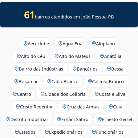
61
bairros atendidos em João Pessoa-PB
Aeroclube
Água Fria
Altiplano
Alto do Céu
Alto do Mateus
Anatólia
Bairro das Indústrias
Bancários
Bessa
Brisamar
Cabo Branco
Castelo Branco
Centro
Cidade dos Colibris
Costa e Silva
Cristo Redentor
Cruz das Armas
Cuiá
Distrito Industrial
Ernâni Sátiro
Ernesto Geisel
Estados
Expedicionários
Funcionários