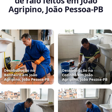
de ralo feitos em João
Agripino, João Pessoa‑PB
Desobstrução no
Desobstrução na
Banheiro em João
Cozinha em João
Agripino, João Pessoa‑PB
Agripino, João Pessoa‑PB