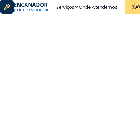
ENCANADOR
Serviços
Onde Atendemos
JOÃO PESSOA
-
PB