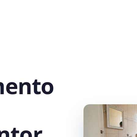
mento
ntor,