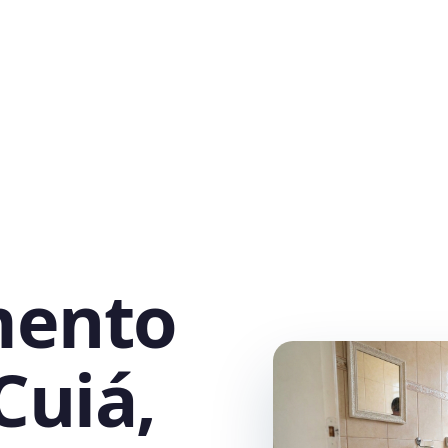
mento
Cuiá,