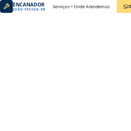
ENCANADOR
Serviços
Onde Atendemos
JOÃO PESSOA
-
PB