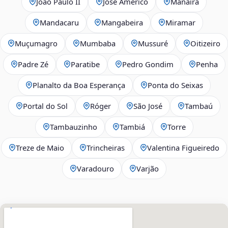
João Paulo II
José Américo
Manaíra
Mandacaru
Mangabeira
Miramar
Muçumagro
Mumbaba
Mussuré
Oitizeiro
Padre Zé
Paratibe
Pedro Gondim
Penha
Planalto da Boa Esperança
Ponta do Seixas
Portal do Sol
Róger
São José
Tambaú
Tambauzinho
Tambiá
Torre
Treze de Maio
Trincheiras
Valentina Figueiredo
Varadouro
Varjão