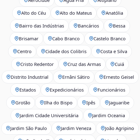
Alto do Céu
Alto do Mateus
Anatólia
Bairro das Indústrias
Bancários
Bessa
Brisamar
Cabo Branco
Castelo Branco
Centro
Cidade dos Colibris
Costa e Silva
Cristo Redentor
Cruz das Armas
Cuiá
Distrito Industrial
Ernâni Sátiro
Ernesto Geisel
Estados
Expedicionários
Funcionários
Grotão
Ilha do Bispo
Ipês
Jaguaribe
Jardim Cidade Universitária
Jardim Oceania
Jardim São Paulo
Jardim Veneza
João Agripino