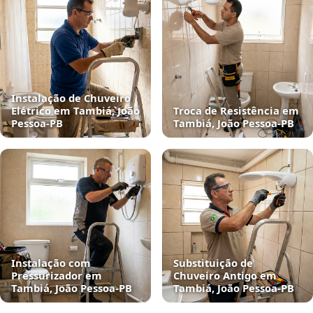
Instalação de Chuveiro
Elétrico em Tambiá, João
Troca de Resistência em
Pessoa‑PB
Tambiá, João Pessoa‑PB
Instalação com
Substituição de
Pressurizador em
Chuveiro Antigo em
Tambiá, João Pessoa‑PB
Tambiá, João Pessoa‑PB